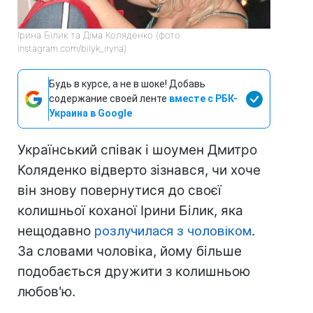
Ірина Білик та Діма Коляденко (фото:
instagram.com/bilyk_iryna)
Будь в курсе, а не в шоке! Добавь
содержание своей ленте
вместе с РБК-
Украина в Google
Український співак і шоумен Дмитро
Коляденко відверто зізнався, чи хоче
він знову повернутися до своєї
колишньої коханої Ірини Білик, яка
нещодавно
розлучилася з чоловіком
.
За словами чоловіка, йому більше
подобається дружити з колишньою
любов'ю.