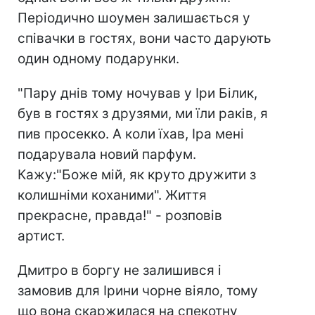
Періодично шоумен залишається у
співачки в гостях, вони часто дарують
один одному подарунки.
"Пару днів тому ночував у Іри Білик,
був в гостях з друзями, ми їли раків, я
пив просекко. А коли їхав, Іра мені
подарувала новий парфум.
Кажу:"Боже мій, як круто дружити з
колишніми коханими". Життя
прекрасне, правда!" - розповів
артист.
Дмитро в боргу не залишився і
замовив для Ірини чорне віяло, тому
що вона скаржилася на спекотну