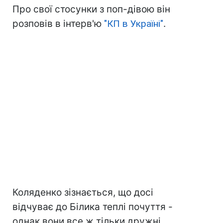
Про свої стосунки з поп-дівою він
розповів в інтерв'ю
"КП в Україні"
.
Коляденко зізнається, що досі
відчуває до Білика теплі почуття -
однак вони все ж тільки дружні.