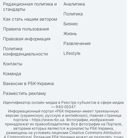
Редакционная политика и
Аналитика
стандарты
Политика
Как стать нашим автором
Бизнес
Правила пользования
Жизнь
Правовая информация
Развлечения
Политика
Lifestyle
конфиденциальности
Контакты
Команда
Вакансии в РБК-Украина
Разместить рекламу
Идентификатор онлайн-медиа в Реестре субъектов в сфере медиа
— R40-05347
Информационный портал «РБК-Украина» имеет трехязычную
версию (украинскую, русскую и английскую), главная страница
портала –
https://www.rbc.ua
. Фотографии, изображения
принадлежат их правообладателям. Все фотографии на Портале,
авторами которых являются журналисты РБК-Украина,
размещены на условиях лицензии Creative Commons Attribution
4.0 International. Редакция РБК-Украина может не разделять точку