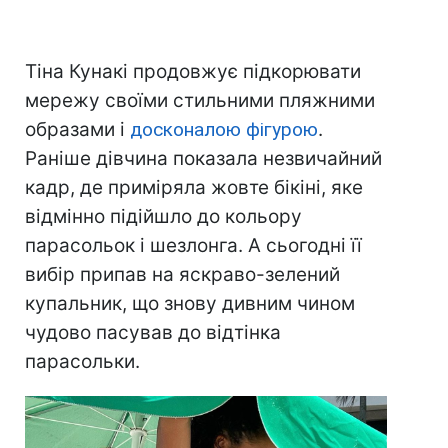
Тіна Кунакі продовжує підкорювати
мережу своїми стильними пляжними
образами і
досконалою фігурою
.
Раніше дівчина показала незвичайний
кадр, де приміряла жовте бікіні, яке
відмінно підійшло до кольору
парасольок і шезлонга. А сьогодні її
вибір припав на яскраво-зелений
купальник, що знову дивним чином
чудово пасував до відтінка
парасольки.