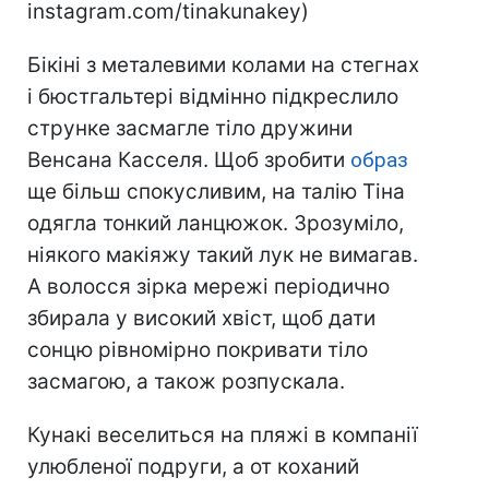
instagram.com/tinakunakey)
Бікіні з металевими колами на стегнах
і бюстгальтері відмінно підкреслило
струнке засмагле тіло дружини
Венсана Касселя. Щоб зробити
образ
ще більш спокусливим, на талію Тіна
одягла тонкий ланцюжок. Зрозуміло,
ніякого макіяжу такий лук не вимагав.
А волосся зірка мережі періодично
збирала у високий хвіст, щоб дати
сонцю рівномірно покривати тіло
засмагою, а також розпускала.
Кунакі веселиться на пляжі в компанії
улюбленої подруги, а от коханий