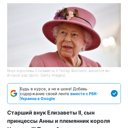
Внук королевы Елизаветы II Питер Филлипс женился во
второй раз (фото: Getty Images)
Будь в курсе, а не в шоке! Добавь
содержание своей ленте
вместе с РБК-
Украина в Google
Старший внук Елизаветы II, сын
принцессы Анны и племянник короля