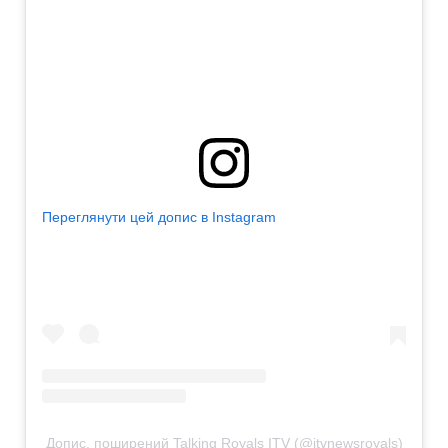
Переглянути цей допис в Instagram
Допис, поширений Talking Royals ITV (@itvnewsroyals)