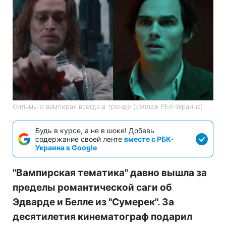
Фильмы о вампирах всегда в тренде (коллаж РБК-Украина)
Будь в курсе, а не в шоке! Добавь
содержание своей ленте
вместе с РБК-
Украина в Google
"Вампирская тематика" давно вышла за
пределы романтической саги об
Эдварде и Белле из "Сумерек". За
десятилетия кинематограф подарил