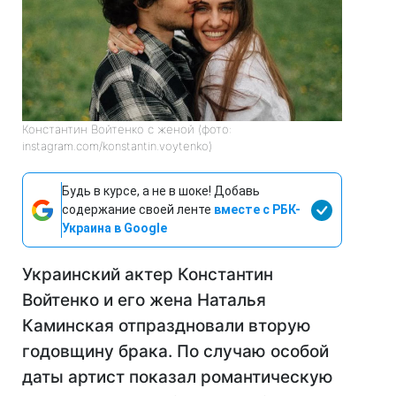
Константин Войтенко с женой (фото:
instagram.com/konstantin.voytenko)
Будь в курсе, а не в шоке! Добавь
содержание своей ленте
вместе с РБК-
Украина в Google
Украинский актер Константин
Войтенко и его жена Наталья
Каминская отпраздновали вторую
годовщину брака. По случаю особой
даты артист показал романтическую