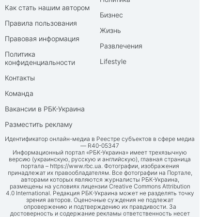
Как стать нашим автором
Бизнес
Правила пользования
Жизнь
Правовая информация
Развлечения
Политика
Lifestyle
конфиденциальности
Контакты
Команда
Вакансии в РБК-Украина
Разместить рекламу
Идентификатор онлайн-медиа в Реестре субъектов в сфере медиа
— R40-05347
Информационный портал «РБК-Украина» имеет трехязычную
версию (украинскую, русскую и английскую), главная страница
портала –
https://www.rbc.ua
. Фотографии, изображения
принадлежат их правообладателям. Все фотографии на Портале,
авторами которых являются журналисты РБК-Украина,
размещены на условиях лицензии Creative Commons Attribution
4.0 International. Редакция РБК-Украина может не разделять точку
зрения авторов. Оценочные суждения не подлежат
опровержению и подтверждению их правдивости. За
достоверность и содержание рекламы ответственность несет