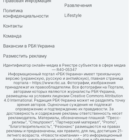
Правовая информация
Развлечения
Политика
Lifestyle
конфиденциальности
Контакты
Команда
Вакансии в РБК-Украина
Разместить рекламу
Идентификатор онлайн-медиа в Реестре субъектов в сфере медиа
— R40-05347
Информационный портал «РБК-Украина» имеет трехязычную
версию (украинскую, русскую и английскую), главная страница
портала –
https://www.rbc.ua
. Фотографии, изображения
принадлежат их правообладателям. Все фотографии на Портале,
авторами которых являются журналисты РБК-Украина,
размещены на условиях лицензии Creative Commons Attribution
4.0 International. Редакция РБК-Украина может не разделять точку
зрения авторов. Оценочные суждения не подлежат
опровержению и подтверждению их правдивости. За
достоверность и содержание рекламы ответственность несет
рекламодатель. Материалы, обозначенные плашкой: "Пресс-
релизы", "Спецпроект", "Партнерский материал", "Promo",
"Благотворительность", "Резонанс" размещаются на правах
рекламы и предназначены, как правило, для лиц, достигших 21-
летнего возраста. «Новости компании» – это информационный
формат, охватывающий новости, события и объявления,