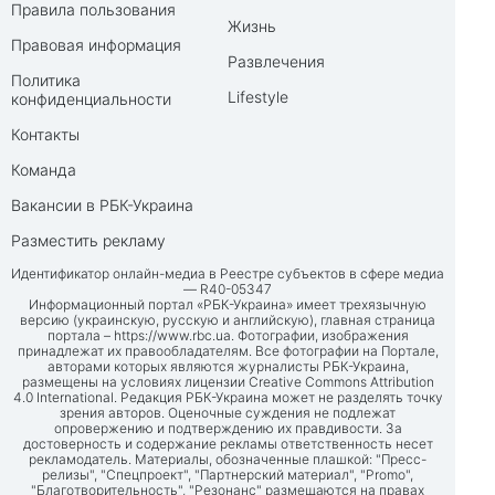
Правила пользования
Жизнь
Правовая информация
Развлечения
Политика
Lifestyle
конфиденциальности
Контакты
Команда
Вакансии в РБК-Украина
Разместить рекламу
Идентификатор онлайн-медиа в Реестре субъектов в сфере медиа
— R40-05347
Информационный портал «РБК-Украина» имеет трехязычную
версию (украинскую, русскую и английскую), главная страница
портала –
https://www.rbc.ua
. Фотографии, изображения
принадлежат их правообладателям. Все фотографии на Портале,
авторами которых являются журналисты РБК-Украина,
размещены на условиях лицензии Creative Commons Attribution
4.0 International. Редакция РБК-Украина может не разделять точку
зрения авторов. Оценочные суждения не подлежат
опровержению и подтверждению их правдивости. За
достоверность и содержание рекламы ответственность несет
рекламодатель. Материалы, обозначенные плашкой: "Пресс-
релизы", "Спецпроект", "Партнерский материал", "Promo",
"Благотворительность", "Резонанс" размещаются на правах