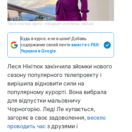
Леся Нікітюк (фото: instagram.com/lesia_nikituk)
Будь в курсе, а не в шоке! Добавь
содержание своей ленте
вместе с РБК-
Украина в Google
Леся Нікітюк закінчила зйомки нового
сезону популярного телепроекту і
вирішила відновити сили на
популярному курорті. Вона вибрала
для відпустки мальовничу
Чорногорію. Леді Ле купається,
загоряє в своє задоволення,
весело
проводить час
з друзями і