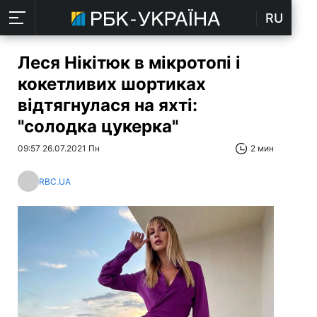
RU
Леся Нікітюк в мікротопі і
кокетливих шортиках
відтягнулася на яхті:
"солодка цукерка"
09:57 26.07.2021 Пн
2 мин
RBC.UA