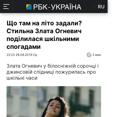
RU
Що там на літо задали?
Стильна Злата Огневич
поділилася шкільними
спогадами
22:23 28.08.2019 Ср
2 мин
Злата Огневич у білосніжній сорочці і
джинсовій спідниці пожурилась про
шкільні часи