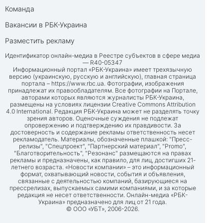
Команда
Вакансии в РБК-Украина
Разместить рекламу
Идентификатор онлайн-медиа в Реестре субъектов в сфере медиа
— R40-05347
Информационный портал «РБК-Украина» имеет трехязычную
версию (украинскую, русскую и английскую), главная страница
портала –
https://www.rbc.ua
. Фотографии, изображения
принадлежат их правообладателям. Все фотографии на Портале,
авторами которых являются журналисты РБК-Украина,
размещены на условиях лицензии Creative Commons Attribution
4.0 International. Редакция РБК-Украина может не разделять точку
зрения авторов. Оценочные суждения не подлежат
опровержению и подтверждению их правдивости. За
достоверность и содержание рекламы ответственность несет
рекламодатель. Материалы, обозначенные плашкой: "Пресс-
релизы", "Спецпроект", "Партнерский материал", "Promo",
"Благотворительность", "Резонанс" размещаются на правах
рекламы и предназначены, как правило, для лиц, достигших 21-
летнего возраста. «Новости компании» – это информационный
формат, охватывающий новости, события и объявления,
связанные с деятельностью компаний, базирующиеся на
прессрелизах, выпускаемых самими компаниями, и за которые
редакция не несет ответственности. Онлайн-медиа «РБК-
Украина» предназначено для лиц от 21 года.
© ООО «УБТ», 2006-2026.