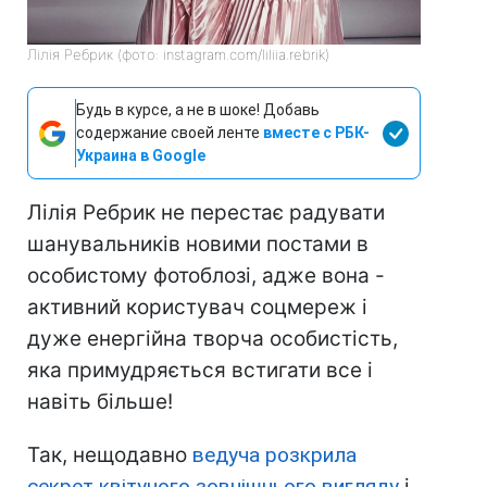
Лілія Ребрик (фото: instagram.com/liliia.rebrik)
Будь в курсе, а не в шоке! Добавь
содержание своей ленте
вместе с РБК-
Украина в Google
Лілія Ребрик не перестає радувати
шанувальників новими постами в
особистому фотоблозі, адже вона -
активний користувач соцмереж і
дуже енергійна творча особистість,
яка примудряється встигати все і
навіть більше!
Так, нещодавно
ведуча розкрила
секрет квітучого зовнішнього вигляду
і