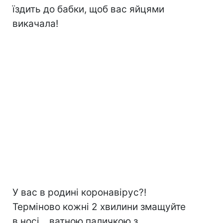
їздить до бабки, щоб вас яйцями
викачала!
У вас в родині коронавірус?!
Терміново кожні 2 хвилини змащуйте
в носі... ватною паличкою з