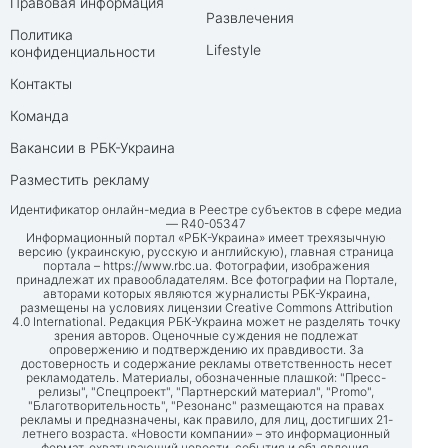
Правовая информация
Развлечения
Политика
Lifestyle
конфиденциальности
Контакты
Команда
Вакансии в РБК-Украина
Разместить рекламу
Идентификатор онлайн-медиа в Реестре субъектов в сфере медиа
— R40-05347
Информационный портал «РБК-Украина» имеет трехязычную
версию (украинскую, русскую и английскую), главная страница
портала –
https://www.rbc.ua
. Фотографии, изображения
принадлежат их правообладателям. Все фотографии на Портале,
авторами которых являются журналисты РБК-Украина,
размещены на условиях лицензии Creative Commons Attribution
4.0 International. Редакция РБК-Украина может не разделять точку
зрения авторов. Оценочные суждения не подлежат
опровержению и подтверждению их правдивости. За
достоверность и содержание рекламы ответственность несет
рекламодатель. Материалы, обозначенные плашкой: "Пресс-
релизы", "Спецпроект", "Партнерский материал", "Promo",
"Благотворительность", "Резонанс" размещаются на правах
рекламы и предназначены, как правило, для лиц, достигших 21-
летнего возраста. «Новости компании» – это информационный
формат, охватывающий новости, события и объявления,