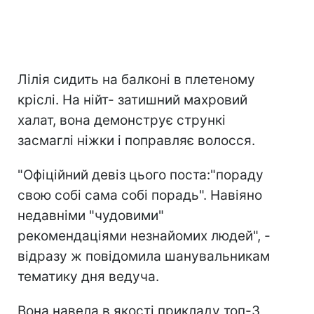
Лілія сидить на балконі в плетеному
кріслі. На нійт- затишний махровий
халат, вона демонструє стрункі
засмаглі ніжки і поправляє волосся.
"Офіційний девіз цього поста:"пораду
свою собі сама собі порадь". Навіяно
недавніми "чудовими"
рекомендаціями незнайомих людей", -
відразу ж повідомила шанувальникам
тематику дня ведуча.
Вона навела в якості прикладу топ-3