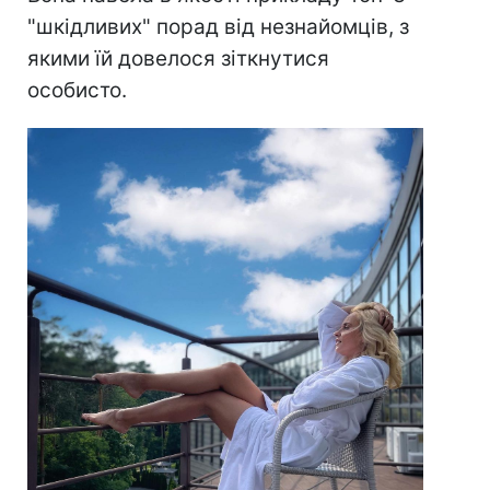
"шкідливих" порад від незнайомців, з
якими їй довелося зіткнутися
особисто.