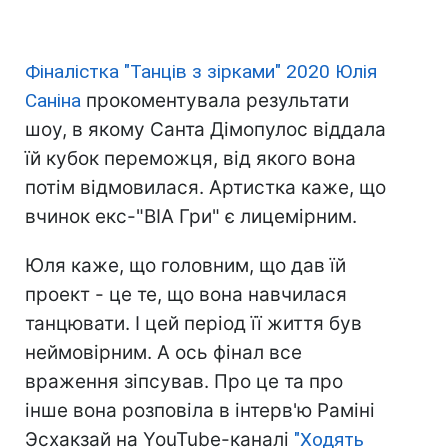
Фіналістка "Танців з зірками" 2020 Юлія
Саніна
прокоментувала результати
шоу, в якому Санта Дімопулос віддала
їй кубок переможця, від якого вона
потім відмовилася. Артистка каже, що
вчинок екс-"ВІА Гри" є лицемірним.
Юля каже, що головним, що дав їй
проект - це те, що вона навчилася
танцювати. І цей період її життя був
неймовірним. А ось фінал все
враження зіпсував. Про це та про
інше вона розповіла в інтерв'ю Раміні
Эсхакзай на YouTube-каналі
"Ходять