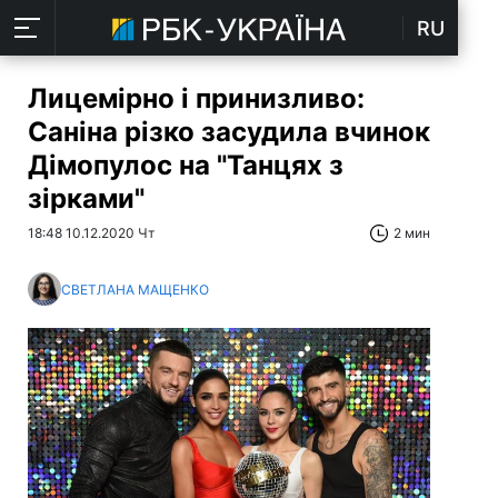
RU
Лицемірно і принизливо:
Саніна різко засудила вчинок
Дімопулос на "Танцях з
зірками"
18:48 10.12.2020 Чт
2 мин
СВЕТЛАНА МАЩЕНКО