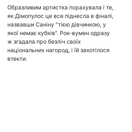
Образливим артистка порахувала і те,
як Дімопулос це все піднесла в фіналі,
назвавши Саніну "тією дівчинкою, у
якої немає кубків". Рок-вумен одразу
ж згадала про безліч своїх
національних нагород, і їй захотілося
втекти.