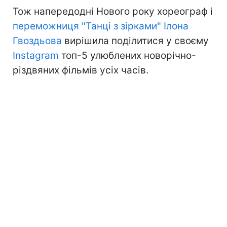
Тож напередодні Нового року хореограф і
переможниця "Танці з зірками" Ілона
Гвоздьова
вирішила поділитися у своєму
Instagram
топ-5 улюблених новорічно-
різдвяних фільмів усіх часів.