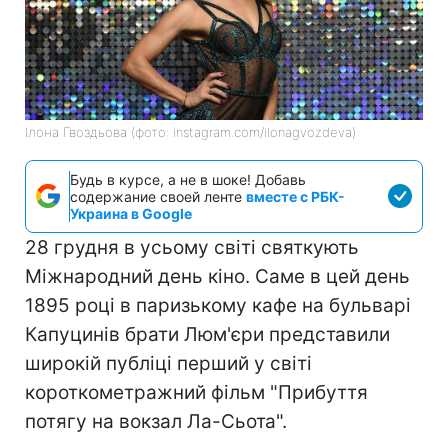
Ілона Гвоздьова (фото: instagram.com/ilonagvozdeva)
Будь в курсе, а не в шоке! Добавь
содержание своей ленте
вместе с РБК-
Украина в Google
28 грудня в усьому світі святкують
Міжнародний день кіно. Саме в цей день
1895 році в паризькому кафе на бульварі
Капуцинів брати Люм'єри представили
широкій публіці перший у світі
короткометражний фільм "Прибуття
потягу на вокзал Ла-Сьота".