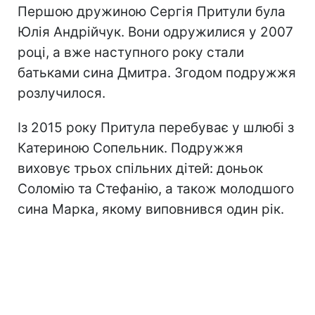
Першою дружиною Сергія Притули була
Юлія Андрійчук. Вони одружилися у 2007
році, а вже наступного року стали
батьками сина Дмитра. Згодом подружжя
розлучилося.
Із 2015 року Притула перебуває у шлюбі з
Катериною Сопельник. Подружжя
виховує трьох спільних дітей: доньок
Соломію та Стефанію, а також молодшого
сина Марка, якому виповнився один рік.