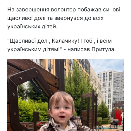
На завершення волонтер побажав синові
щасливої долі та звернувся до всіх
українських дітей.
"Щасливої долі, Калачику! І тобі, і всім
українським дітям!" - написав Притула.