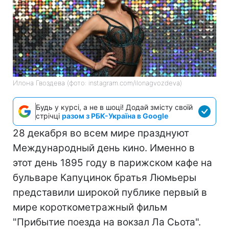
Илона Гвоздева (фото: instagram.com/ilonagvozdeva)
Будь у курсі, а не в шоці! Додай змісту своїй
стрічці
разом з РБК-Україна в Google
28 декабря во всем мире празднуют
Международный день кино. Именно в
этот день 1895 году в парижском кафе на
бульваре Капуцинок братья Люмьеры
представили широкой публике первый в
мире короткометражный фильм
"Прибытие поезда на вокзал Ла Сьота".