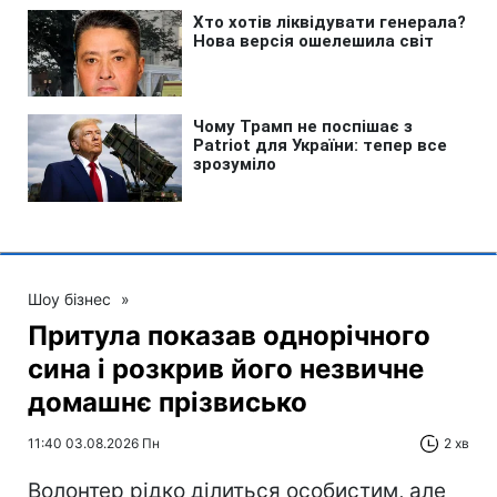
Шоу бізнес
»
Притула показав однорічного
сина і розкрив його незвичне
домашнє прізвисько
11:40 03.08.2026 Пн
2 хв
Волонтер рідко ділиться особистим, але