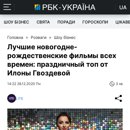
UA
ШОУ БІЗНЕС
СВЯТА
ПОРАДИ
ГОРОСКОПИ
ЦІКАВ
Головна
»
Розваги
»
Шоу бізнес
Лучшие новогодне-
рождественские фильмы всех
времен: праздничный топ от
Илоны Гвоздевой
14:22 28.12.2020 Пн
3 хв
LITE