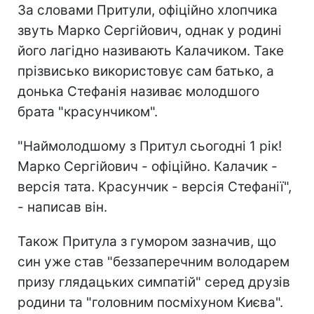
За словами Притули, офіційно хлопчика
звуть Марко Сергійович, однак у родині
його лагідно називають Калачиком. Таке
прізвисько використовує сам батько, а
донька Стефанія називає молодшого
брата "красунчиком".
"Наймолодшому з Притул сьогодні 1 рік!
Марко Сергійович - офіційно. Калачик -
версія тата. Красунчик - версія Стефанії",
- написав він.
Також Притула з гумором зазначив, що
син уже став "беззаперечним володарем
призу глядацьких симпатій" серед друзів
родини та "головним посміхуном Києва".