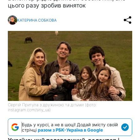
цього разу зробив виняток
КАТЕРИНА СОБКОВА
Сергій Притула з дружиною та дітьми (фото:
instagram.com/siriy_ua)
Будь у курсі, а не в шоці! Додай змісту своїй
стрічці
разом з РБК-Україна в Google