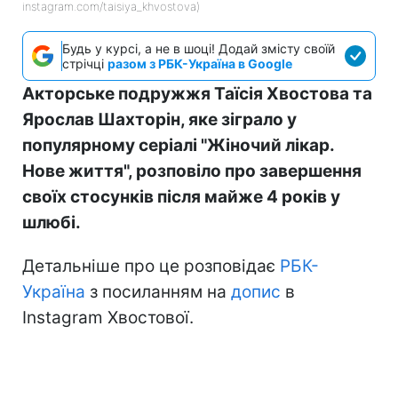
instagram.com/taisiya_khvostova)
Будь у курсі, а не в шоці! Додай змісту своїй
стрічці
разом з РБК-Україна в Google
Акторське подружжя Таїсія Хвостова та
Ярослав Шахторін, яке зіграло у
популярному серіалі "Жіночий лікар.
Нове життя", розповіло про завершення
своїх стосунків після майже 4 років у
шлюбі.
Детальніше про це розповідає
РБК-
Україна
з посиланням на
допис
в
Instagram Хвостової.