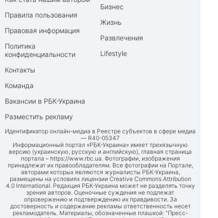
Бизнес
Правила пользования
Жизнь
Правовая информация
Развлечения
Политика
Lifestyle
конфиденциальности
Контакты
Команда
Вакансии в РБК-Украина
Разместить рекламу
Идентификатор онлайн-медиа в Реестре субъектов в сфере медиа
— R40-05347
Информационный портал «РБК-Украина» имеет трехязычную
версию (украинскую, русскую и английскую), главная страница
портала –
https://www.rbc.ua
. Фотографии, изображения
принадлежат их правообладателям. Все фотографии на Портале,
авторами которых являются журналисты РБК-Украина,
размещены на условиях лицензии Creative Commons Attribution
4.0 International. Редакция РБК-Украина может не разделять точку
зрения авторов. Оценочные суждения не подлежат
опровержению и подтверждению их правдивости. За
достоверность и содержание рекламы ответственность несет
рекламодатель. Материалы, обозначенные плашкой: "Пресс-