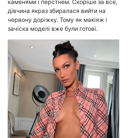
каменями і перстнем. Скоріше за все,
дівчина якраз збиралася вийти на
червону доріжку. Тому як макіяж і
зачіска моделі вже були готові.