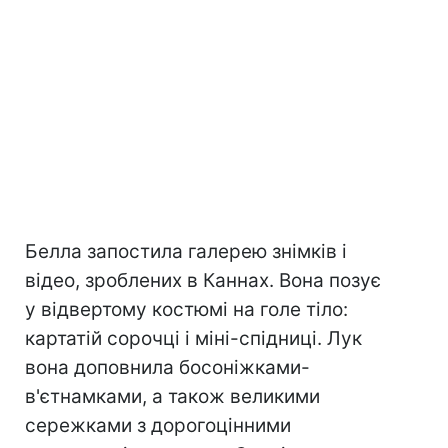
Белла запостила галерею знімків і
відео, зроблених в Каннах. Вона позує
у відвертому костюмі на голе тіло:
картатій сорочці і міні-спідниці. Лук
вона доповнила босоніжками-
в'єтнамками, а також великими
сережками з дорогоцінними