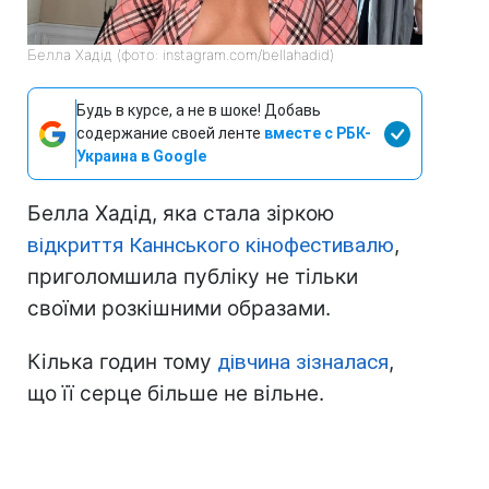
Белла Хадід (фото: instagram.com/bellahadid)
Будь в курсе, а не в шоке! Добавь
содержание своей ленте
вместе с РБК-
Украина в Google
Белла Хадід, яка стала зіркою
відкриття Каннського кінофестивалю
,
приголомшила публіку не тільки
своїми розкішними образами.
Кілька годин тому
дівчина зізналася
,
що її серце більше не вільне.