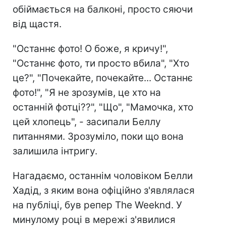
обіймається на балконі, просто сяючи
від щастя.
"Останнє фото! О боже, я кричу!",
"Останнє фото, ти просто вбила", "Хто
це?", "Почекайте, почекайте... Останнє
фото!", "Я не зрозумів, це хто на
останній фотці??", "Що", "Мамочка, хто
цей хлопець", - засипали Беллу
питаннями. Зрозуміло, поки що вона
залишила інтригу.
Нагадаємо, останнім чоловіком Белли
Хадід, з яким вона офіційно з'являлася
на публіці, був репер The Weeknd. У
минулому році в мережі з'явилися