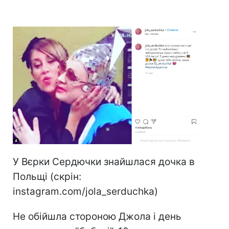
У Вєрки Сердючки знайшлася дочка в
Польщі (скрін:
instagram.com/jola_serduchka)
Не обійшла стороною Джола і день