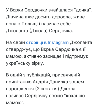
У Вєрки Сердючки знайшлася "дочка".
Дівчина вже досить доросла, живе
вона в Польщі і називає себе
Джоланта (Джола) Сердючка.
На своїй
сторінці в Instagram
Джоланта
стверджує, що Вєрка Сердючка є її
мамою, активно захищає і підтримує
українську зірку.
В одній з публікацій, присвяченій
привітанню Андрія Данилка з днем
народження (2 жовтня) Джола
називає Сердючку своєю "коханою
мамою".