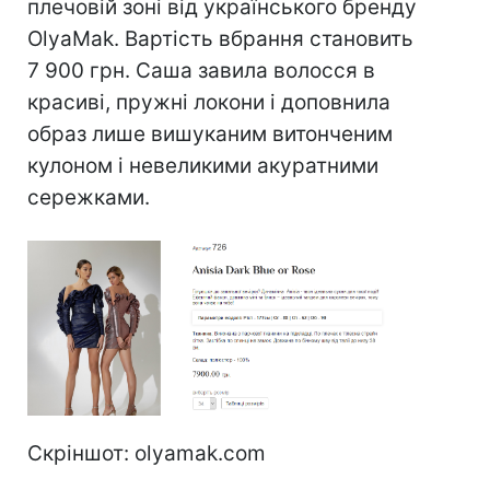
плечовій зоні від українського бренду
OlyaMak. Вартість вбрання становить
7 900 грн. Саша завила волосся в
красиві, пружні локони і доповнила
образ лише вишуканим витонченим
кулоном і невеликими акуратними
сережками.
Скріншот: olyamak.com