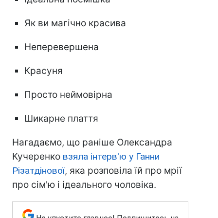
Як ви магічно красива
Неперевершена
Красуня
Просто неймовірна
Шикарне плаття
Нагадаємо, що раніше Олександра
Кучеренко
взяла інтерв'ю у Ганни
Різатдінової
, яка розповіла їй про мрії
про сім'ю і ідеального чоловіка.