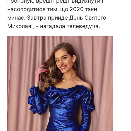
пропоную врешті решт видихнути і
насолодитися тим, що 2020 таки
минає. Завтра прийде День Святого
Миколая
", - нагадала телеведуча.