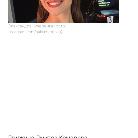
Олександра Кучеренка (фото:
instagram.com/aakucherenko)
Дружина Дмитра Комарова,