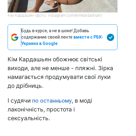
Кім Кардашян (фото: instagram.com/kimkardashian)
Будь в курсе, а не в шоке! Добавь
содержание своей ленте
вместе с РБК-
Украина в Google
Кім Кардашьян обожнює світські
виходи, але не менше - пляжні. Зірка
намагається продумувати свої луки
до дрібниць.
І судячи
по останньому
, в моді
лаконічність, простота і
сексуальність.