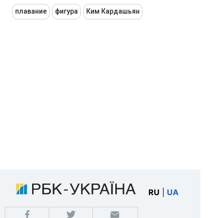
плавание
фигура
Ким Кардашьян
RU
|
UA