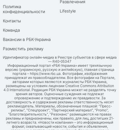
Развлечения
Политика
Lifestyle
конфиденциальности
Контакты
Команда
Вакансии в РБК-Украина
Разместить рекламу
Идентификатор онлайн-медиа в Реестре субъектов в сфере медиа
— R40-05347
Информационный портал «РБК-Украина» имеет трехязычную
версию (украинскую, русскую и английскую), главная страница
портала –
https://www.rbc.ua
. Фотографии, изображения
принадлежат их правообладателям. Все фотографии на Портале,
авторами которых являются журналисты РБК-Украина,
размещены на условиях лицензии Creative Commons Attribution
4.0 International. Редакция РБК-Украина может не разделять точку
зрения авторов. Оценочные суждения не подлежат
опровержению и подтверждению их правдивости. За
достоверность и содержание рекламы ответственность несет
рекламодатель. Материалы, обозначенные плашкой: "Пресс-
релизы", "Спецпроект", "Партнерский материал", "Promo",
"Благотворительность", "Резонанс" размещаются на правах
рекламы и предназначены, как правило, для лиц, достигших 21-
летнего возраста. «Новости компании» – это информационный
формат, охватывающий новости, события и объявления,