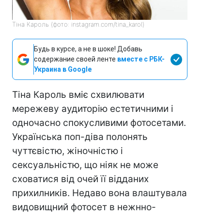
Тіна Кароль (фото: instagram.com/tina_karol)
Будь в курсе, а не в шоке! Добавь
содержание своей ленте
вместе с РБК-
Украина в Google
Тіна Кароль вміє схвилювати
мережеву аудиторію естетичними і
одночасно спокусливими фотосетами.
Українська поп-діва полонять
чуттєвістю, жіночністю і
сексуальністю, що ніяк не може
сховатися від очей її відданих
прихилників. Недаво вона влаштувала
видовищний фотосет в нежнно-