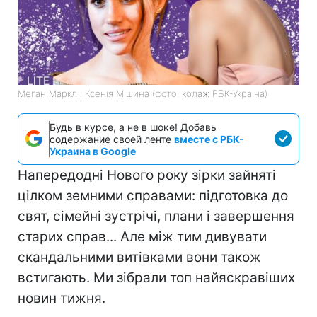
Меган Маркл і Ксенія Мішина (фото: колаж РБК-Україна)
Будь в курсе, а не в шоке! Добавь
содержание своей ленте
вместе с РБК-
Украина в Google
Напередодні Нового року зірки зайняті
цілком земними справами: підготовка до
свят, сімейні зустрічі, плани і завершення
старих справ... Але між тим дивувати
скандальними витівками вони також
встигають. Ми зібрали топ найяскравіших
новин тижня.