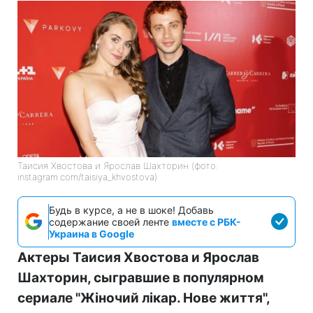
Таисия Хвостова и Ярослав Шахторин (фото:
instagram.com/taisiya_khvostova)
Будь в курсе, а не в шоке! Добавь
содержание своей ленте
вместе с РБК-
Украина в Google
Актеры Таисия Хвостова и Ярослав
Шахторин, сыгравшие в популярном
сериале "Жіночий лікар. Нове життя",