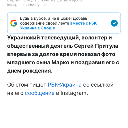
Сергей Притула с женой и детьми (фото:
instagram.com/siriy_ru)
Будь в курсе, а не в шоке! Добавь
содержание своей ленте
вместе с РБК-
Украина в Google
Украинский телеведущий, волонтер и
общественный деятель Сергей Притула
впервые за долгое время показал фото
младшего сына Марко и поздравил его с
днем рождения.
Об этом пишет
РБК-Украина
со ссылкой
на его
сообщение
в Instagram.