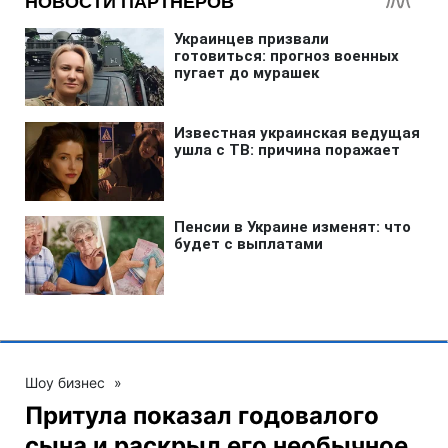
Шоу бизнес
»
Притула показал годовалого
сына и раскрыл его необычное