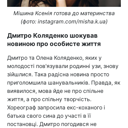
Мішина Ксенія готова до материнства
(фото: instagram.com/misha.k.ua)
Дмитро Коляденко шокував
новиною про особисте життя
Дмитро та Олена Коляденко, яких у
молодості пов'язували родинні узи, знову
зійшлися. Така радісна новина просто
приголомшила шанувальників. Правда, як
виявилося, мова йде не про спільне
життя, а про спільну творчість.
Хореограф запросила екс-коханого і
батька свого сина до участі в її
постановці. Дмитро погодився не