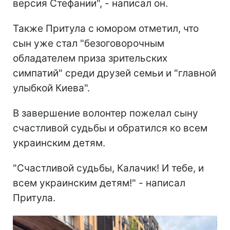
версия Стефании", - написал он.
Также Притула с юмором отметил, что
сын уже стал "безоговорочным
обладателем приза зрительских
симпатий" среди друзей семьи и "главной
улыбкой Киева".
В завершение волонтер пожелал сыну
счастливой судьбы и обратился ко всем
украинским детям.
"Счастливой судьбы, Калачик! И тебе, и
всем украинским детям!" - написал
Притула.