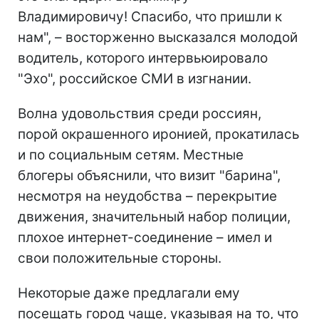
Владимировичу! Спасибо, что пришли к
нам", – восторженно высказался молодой
водитель, которого интервьюировало
"Эхо", российское СМИ в изгнании.
Волна удовольствия среди россиян,
порой окрашенного иронией, прокатилась
и по социальным сетям. Местные
блогеры объяснили, что визит "барина",
несмотря на неудобства – перекрытие
движения, значительный набор полиции,
плохое интернет-соединение – имел и
свои положительные стороны.
Некоторые даже предлагали ему
посещать город чаще, указывая на то, что