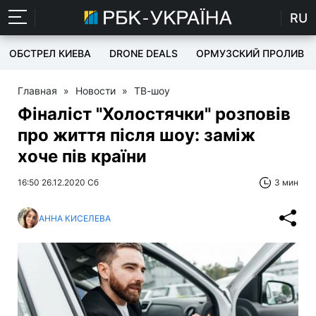
RU
ОБСТРЕЛ КИЕВА
DRONE DEALS
ОРМУЗСКИЙ ПРОЛИВ
Главная
»
Новости
»
ТВ-шоу
Фіналіст "Холостячки" розповів
про життя після шоу: заміж
хоче пів країни
16:50 26.12.2020 Сб
3 мин
АННА КИСЕЛЕВА