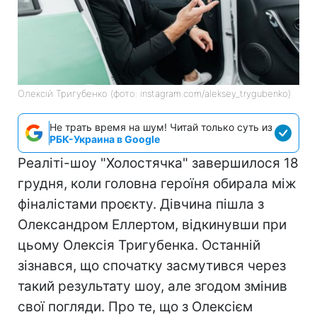
Олексій Тригубенко (фото: instagram.com/aleksey_trygubenko)
Не трать время на шум! Читай только суть из
РБК-Украина в Google
Реаліті-шоу "Холостячка" завершилося 18
грудня, коли головна героїня обирала між
фіналістами проєкту. Дівчина пішла з
Олександром Еллертом, відкинувши при
цьому Олексія Тригубенка. Останній
зізнався, що спочатку засмутився через
такий результату шоу, але згодом змінив
свої погляди. Про те, що з Олексієм