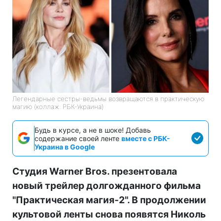
Легендарные сестры-ведьмы возвращаются в практическую
магию (коллаж: РБК-Украина)
Будь в курсе, а не в шоке! Добавь
содержание своей ленте
вместе с РБК-
Украина в Google
Студия Warner Bros. презентовала
новый трейлер долгожданного фильма
"Практическая магия-2". В продолжении
культовой ленты снова появятся Николь