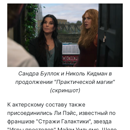
Сандра Буллок и Николь Кидман в
продолжении "Практической магии"
(скриншот)
К актерскому составу также
присоединились Ли Пэйс, известный по
франшизе "Стражи Галактики", звезда
"Игры престолов" Мэйзи Уильямс, Шоло