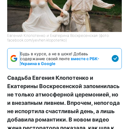
Евгений Клопотенко и Екатерина Воскресенская (фото:
facebook.com/yevhen.klopotenko)
Будь в курсе, а не в шоке! Добавь
содержание своей ленте
вместе с РБК-
Украина в Google
Свадьба Евгения Клопотенко и
Екатерины Воскресенской запомнилась
не только атмосферной церемонией, но
и внезапным ливнем. Впрочем, непогода
не испортила счастливый день, а лишь
добавила романтики. В новом видео
жена ресторатора показала, как шла к