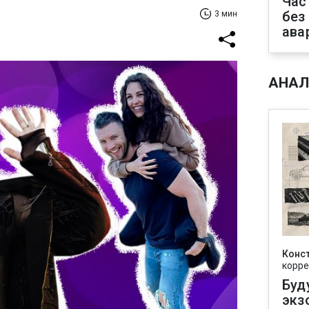
Час
без
3 мин
ава
АНАЛ
Конс
корре
Буд
экз