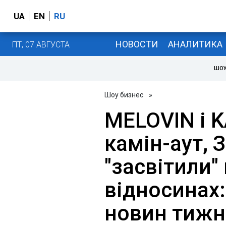
UA
EN
RU
НОВОСТИ
АНАЛИТИКА
ПТ, 07 АВГУСТА
ШОУ
Шоу бизнес
»
MELOVIN і 
камін-аут, 
"засвітили"
відносинах:
новин тижн