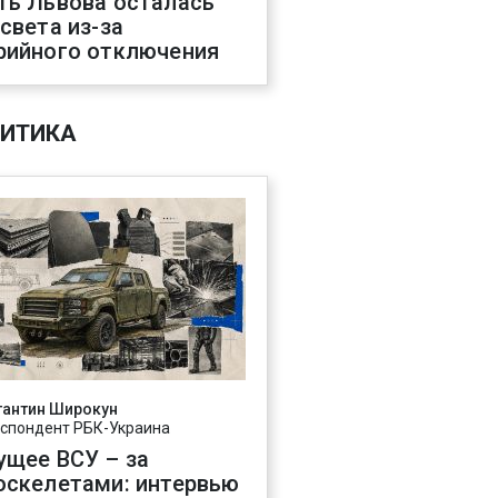
ть Львова осталась
 света из-за
рийного отключения
ИТИКА
тантин Широкун
спондент РБК-Украина
ущее ВСУ – за
оскелетами: интервью