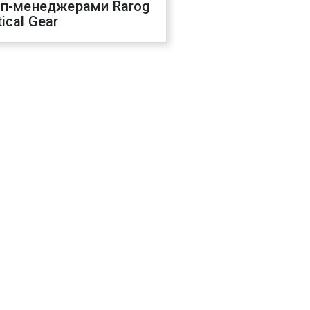
оп-менеджерами Rarog
ical Gear