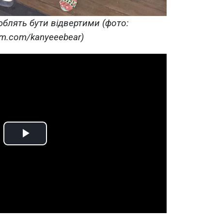
блять бути відвертими (фото:
am.com/kanyeeebear)
Play
Video