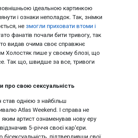
а зовнішньою ідеальною картинкою
нути і ознаки неполадок. Так, знімки
іється, не
змогли приховати втоми і
гато фанатів почали бити тривогу, так
сто видав очима своє справжнє
ам Холостяк пише у своєму блозі, що
се. Так що, швидше за все, тривоги
ли про свою сексуальність
н став однією з найбільш
валю Atlas Weekend. І справа не
, яким артист ознаменував нову еру
відзначив 5-річчя своєї кар'єри.
ю бісексуальність, підтвердивши свої