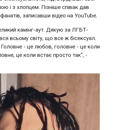
ою і з хлопцем. Пізніше співак дав
фанатів, записавши відео на YouTube.
еликий камінг-аут. Дякую за ЛГБТ-
вся всьому світу, що все ж бісексуал.
. Головне - це любов, головне - це коли
овне, це коли встає просто так", -