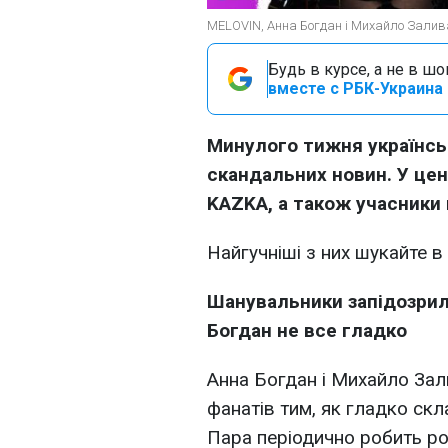
MELOVIN, Анна Богдан і Михайло Залив
Будь в курсе, а не в ш
вместе с РБК-Украина 
Минулого тижня українсь
скандальних новин. У цен
KAZKA, а також учасники
Найгучніші з них шукайте в 
Шанувальники запідозрил
Богдан не все гладко
Анна Богдан і Михайло За
фанатів тим, як гладко скл
Пара періодично робить ро