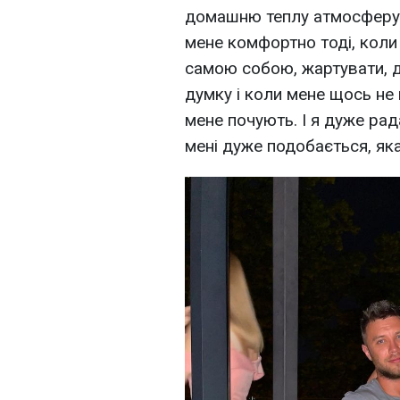
домашню теплу атмосферу. 
мене комфортно тоді, кол
самою собою, жартувати, д
думку і коли мене щось не
мене почують. І я дуже рад
мені дуже подобається, яка