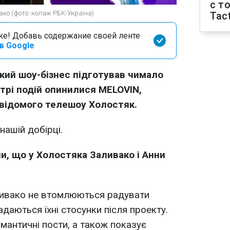
с т
ако (фото: колаж РБК-Україна)
Tact
оке! Добавь содержание своей ленте
в Google
кий шоу-бізнес підготував чимало
трі подій опинилися MELOVIN,
 відомого телешоу Холостяк.
нашій добірці.
и, що у Холостяка Заливако і Анни
ливако не втомлюються радувати
адаються їхні стосунки після проекту.
мантичні пости, а також показує