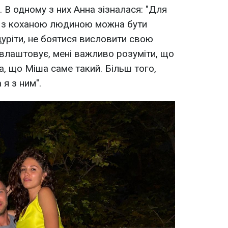
В одному з них Анна зізналася: "Для
и з коханою людиною можна бути
уріти, не боятися висловити свою
 влаштовує, мені важливо розуміти, що
а, що Міша саме такий. Більш того,
 я з ним".