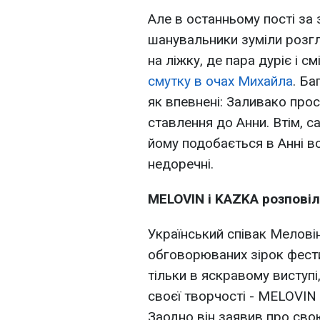
Але в останньому пості з
шанувальники зуміли розгля
на ліжку, де пара дуріє і см
смутку в очах Михайла
. Ба
як впевнені: Заливако про
ставлення до Анни. Втім, с
йому подобається в Анні в
недоречні.
MELOVIN і KAZKA розпові
Український співак Мелові
обговорюваних зірок фести
тільки в яскравому виступі
своєї творчості - MELOVIN 
Заодно він заявив про сво