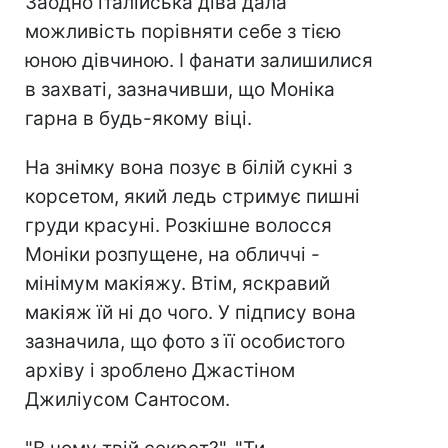
Заодно італійська діва дала
можливість порівняти себе з тією
юною дівчиною. І фанати залишилися
в захваті, зазначивши, що Моніка
гарна в будь-якому віці.
На знімку вона позує в білій сукні з
корсетом, який ледь стримує пишні
груди красуні. Розкішне волосся
Моніки розпущене, на обличчі -
мінімум макіяжу. Втім, яскравий
макіяж їй ні до чого. У підпису вона
зазначила, що фото з її особистого
архіву і зроблено Джастіном
Джиліусом Сантосом.