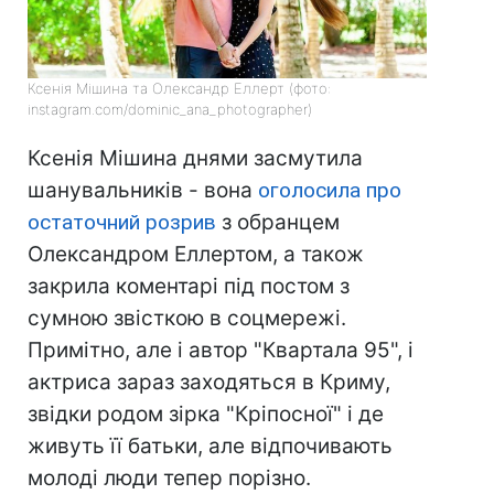
Ксенія Мішина та Олександр Еллерт (фото:
instagram.com/dominic_ana_photographer)
Ксенія Мішина днями засмутила
шанувальників - вона
оголосила про
остаточний розрив
з обранцем
Олександром Еллертом, а також
закрила коментарі під постом з
сумною звісткою в соцмережі.
Примітно, але і автор "Квартала 95", і
актриса зараз заходяться в Криму,
звідки родом зірка "Кріпосної" і де
живуть її батьки, але відпочивають
молоді люди тепер порізно.