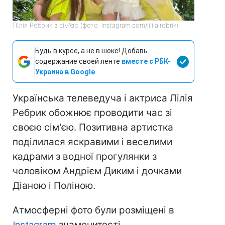
Лілія Ребрик з сім'єю (фото: instagram.com/liliia.rebrik)
Будь в курсе, а не в шоке! Добавь
содержание своей ленте
вместе с РБК-
Украина в Google
Українська телеведуча і актриса Лілія
Ребрик обожнює проводити час зі
своєю сім'єю. Позитивна артистка
поділилася яскравими і веселими
кадрами з водної прогулянки з
чоловіком Андрієм Диким і дочками
Діаною і Поліною.
Атмосферні фото були розміщені в
Instagram
знаменитості.