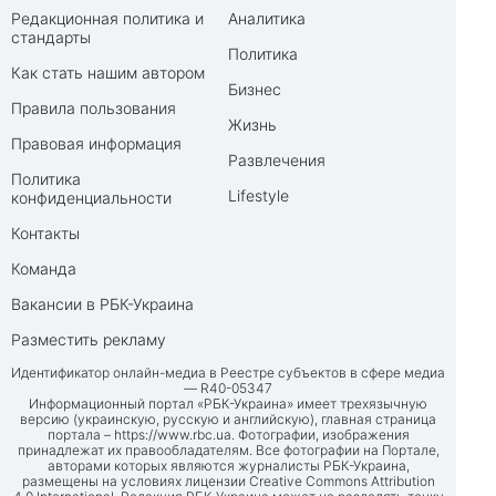
Редакционная политика и
Аналитика
стандарты
Политика
Как стать нашим автором
Бизнес
Правила пользования
Жизнь
Правовая информация
Развлечения
Политика
Lifestyle
конфиденциальности
Контакты
Команда
Вакансии в РБК-Украина
Разместить рекламу
Идентификатор онлайн-медиа в Реестре субъектов в сфере медиа
— R40-05347
Информационный портал «РБК-Украина» имеет трехязычную
версию (украинскую, русскую и английскую), главная страница
портала –
https://www.rbc.ua
. Фотографии, изображения
принадлежат их правообладателям. Все фотографии на Портале,
авторами которых являются журналисты РБК-Украина,
размещены на условиях лицензии Creative Commons Attribution