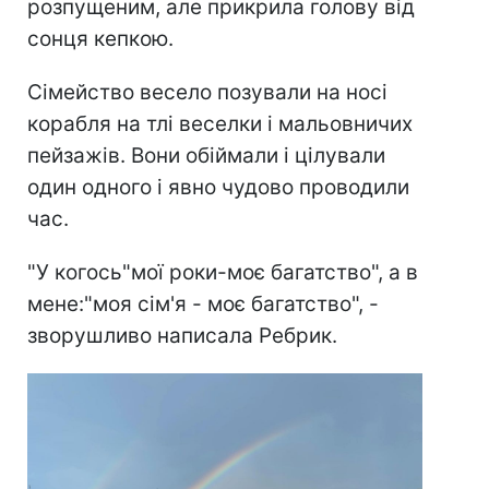
розпущеним, але прикрила голову від
сонця кепкою.
Сімейство весело позували на носі
корабля на тлі веселки і мальовничих
пейзажів. Вони обіймали і цілували
один одного і явно чудово проводили
час.
"У когось"мої роки-моє багатство", а в
мене:"моя сім'я - моє багатство", -
зворушливо написала Ребрик.