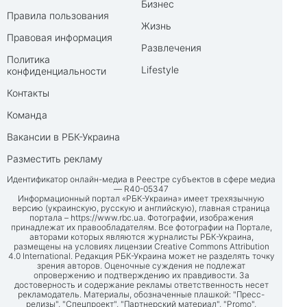
Бизнес
Правила пользования
Жизнь
Правовая информация
Развлечения
Политика
Lifestyle
конфиденциальности
Контакты
Команда
Вакансии в РБК-Украина
Разместить рекламу
Идентификатор онлайн-медиа в Реестре субъектов в сфере медиа
— R40-05347
Информационный портал «РБК-Украина» имеет трехязычную
версию (украинскую, русскую и английскую), главная страница
портала –
https://www.rbc.ua
. Фотографии, изображения
принадлежат их правообладателям. Все фотографии на Портале,
авторами которых являются журналисты РБК-Украина,
размещены на условиях лицензии Creative Commons Attribution
4.0 International. Редакция РБК-Украина может не разделять точку
зрения авторов. Оценочные суждения не подлежат
опровержению и подтверждению их правдивости. За
достоверность и содержание рекламы ответственность несет
рекламодатель. Материалы, обозначенные плашкой: "Пресс-
релизы", "Спецпроект", "Партнерский материал", "Promo",