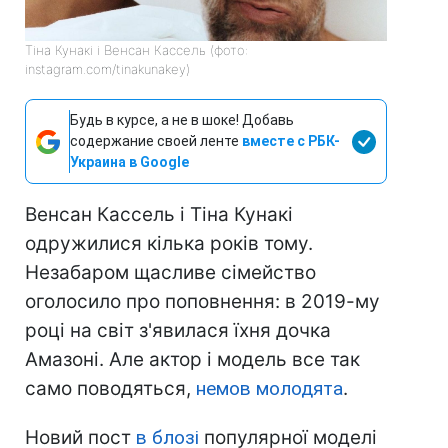
Тіна Кунакі і Венсан Кассель (фото:
instagram.com/tinakunakey)
Будь в курсе, а не в шоке! Добавь
содержание своей ленте
вместе с РБК-
Украина в Google
Венсан Кассель і Тіна Кунакі
одружилися кілька років тому.
Незабаром щасливе сімейство
оголосило про поповнення: в 2019-му
році на світ з'явилася їхня дочка
Амазоні. Але актор і модель все так
само поводяться,
немов молодята
.
Новий пост
в блозі
популярної моделі