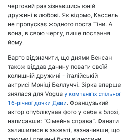
черговий раз зізнавшись юній
дружині в любові. Як відомо, Кассель
не пропускає жодного поста Тіни. А
вона, в свою чергу, пише послання
йому.
Варто відзначити, що днями Венсан
також віддав данину поваги своїй
колишній дружині - італійській
актрисі Моніці Беллуччі. Зірка вперше
знялася для Vogue
у компанії їх спільної
16-річної дочки Деви
. Французький
актор опублікував фото у себе в блозі,
написавши: "Сімейна справа". Фанати
залишилися в захваті, зазначивши, що
такими і повинні бути відносини