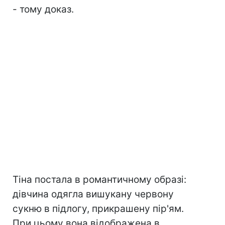
- тому доказ.
Тіна постала в романтичному образі:
дівчина одягла вишукану червону
сукню в підлогу, прикрашену пір'ям.
При цьому вона відображена в