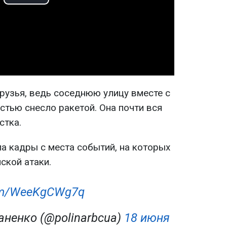
Play
Video
рузья, ведь соседнюю улицу вместе с
остью снесло ракетой. Она почти вся
стка.
а кадры с места событий, на которых
ской атаки.
com/WeeKgCWg7q
аненко (@polinarbcua)
18 июня