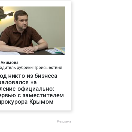
 Акимова
одитель рубрики Происшествия
год никто из бизнеса
жаловался на
ление официально:
ервью с заместителем
прокурора Крымом