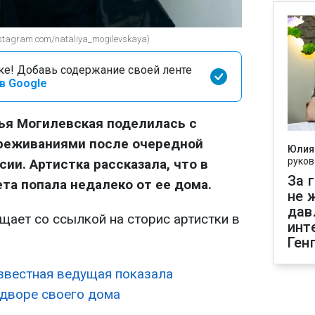
tagram.com/nataliya_mogilevskaya)
оке! Добавь содержание своей ленте
в Google
ья Могилевская поделилась с
реживаниями после очередной
Юлия
руков
ии. Артистка рассказала, что в
За 
та попала недалеко от ее дома.
не 
дав
ает со ссылкой на сторис артистки в
инт
Ген
звестная ведущая показала
 дворе своего дома