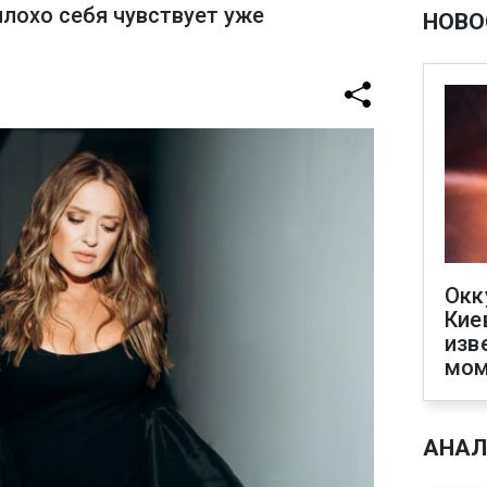
плохо себя чувствует уже
НОВО
Окк
Кие
изв
мом
АНАЛ