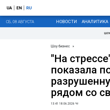
UA
EN
RU
НОВОСТИ
АНАЛИТИКА
СБ, 08 АВГУСТА
ШОУ
Шоу бизнес
»
"На стрессе
показала п
разрушенну
рядом со с
13:41 18.06.2026 Чт