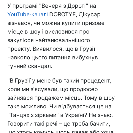
У програмі "Вечеря з Дороті" на
YouTube-каналі
DOROTYE, Дікусар
зізнався, чи можна купити призове
місце в шоу і висловився про
закулісся найтанювальнішого
проекту. Виявилося, що в Грузії
навколо цього питання вибухнув
гучний скандал.
"В Грузії у мене був такий прецедент,
коли ми з'ясували, що продюсер
зайнявся продажем місць. Тому в шоу
таке можливо. Чи відбувається це на
"Танцях з зірками" в Україні? Не знаю.
Говорити такі речі – це треба бачити,
що хтось комусь щось давав або хоча