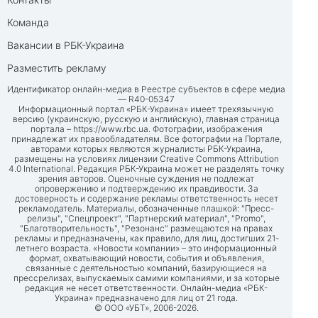
Команда
Вакансии в РБК-Украина
Разместить рекламу
Идентификатор онлайн-медиа в Реестре субъектов в сфере медиа
— R40-05347
Информационный портал «РБК-Украина» имеет трехязычную
версию (украинскую, русскую и английскую), главная страница
портала –
https://www.rbc.ua
. Фотографии, изображения
принадлежат их правообладателям. Все фотографии на Портале,
авторами которых являются журналисты РБК-Украина,
размещены на условиях лицензии Creative Commons Attribution
4.0 International. Редакция РБК-Украина может не разделять точку
зрения авторов. Оценочные суждения не подлежат
опровержению и подтверждению их правдивости. За
достоверность и содержание рекламы ответственность несет
рекламодатель. Материалы, обозначенные плашкой: "Пресс-
релизы", "Спецпроект", "Партнерский материал", "Promo",
"Благотворительность", "Резонанс" размещаются на правах
рекламы и предназначены, как правило, для лиц, достигших 21-
летнего возраста. «Новости компании» – это информационный
формат, охватывающий новости, события и объявления,
связанные с деятельностью компаний, базирующиеся на
прессрелизах, выпускаемых самими компаниями, и за которые
редакция не несет ответственности. Онлайн-медиа «РБК-
Украина» предназначено для лиц от 21 года.
© ООО «УБТ», 2006-2026.