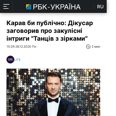
RU
Карав би публічно: Дікусар
заговорив про закулісні
інтриги "Танців з зірками"
15:39 28.12.2020 Пн
2 мин
LITE