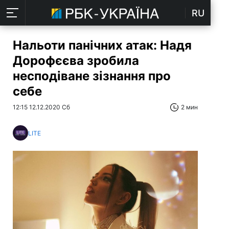
RU
Нальоти панічних атак: Надя
Дорофєєва зробила
несподіване зізнання про
себе
12:15 12.12.2020 Сб
2 мин
LITE