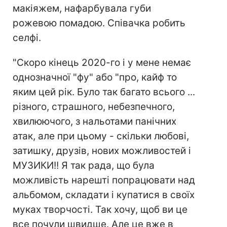
макіяжем, нафарбувала губи
рожевою помадою. Співачка робить
селфі.
"Скоро кінець 2020-го і у мене немає
однозначної "фу" або "про, кайф то
яким цей рік. Було так багато всього ...
різного, страшного, небезпечного,
хвилюючого, з нальотами панічних
атак, але при цьому - скільки любові,
затишку, друзів, нових можливостей і
МУЗИКИ!! Я так рада, що була
можливість нарешті попрацювати над
альбомом, складати і купатися в своїх
муках творчості. Так хочу, щоб ви це
все почули швидше. Але це вже в