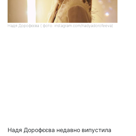
Надя Дорофєєва ( фото: instagram.com/nadyadorofeeva)
Надя Дорофєєва недавно випустила