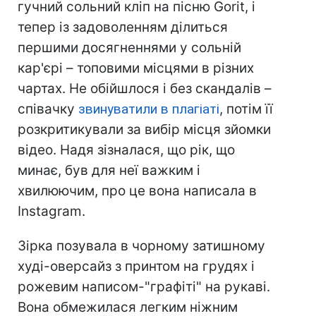
гучний сольний кліп на пісню Gorit, і
тепер із задоволенням ділиться
першими досягненнями у сольній
кар'єрі – топовими місцями в різних
чартах. Не обійшлося і без скандалів –
співачку
звинуватили в плагіаті
, потім її
розкритикували за вибір місця зйомки
відео. Надя зізналася, що рік, що
минає, був для неї важким і
хвилюючим, про це вона написала в
Instagram.
Зірка позувала в чорному затишному
худі-оверсайз з принтом на грудях і
рожевим написом-"графіті" на рукаві.
Вона обмежилася легким ніжним