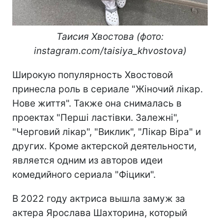
Таисия Хвостова (фото:
instagram.com/taisiya_khvostova)
Широкую популярность Хвостовой
принесла роль в сериале "Жіночий лікар.
Нове життя". Также она снималась в
проектах "Перші ластівки. Залежні",
"Черговий лікар", "Виклик", "Лікар Віра" и
других. Кроме актерской деятельности,
является одним из авторов идеи
комедийного сериала "Фіцики".
В 2022 году актриса вышла замуж за
актера Ярослава Шахторина, который