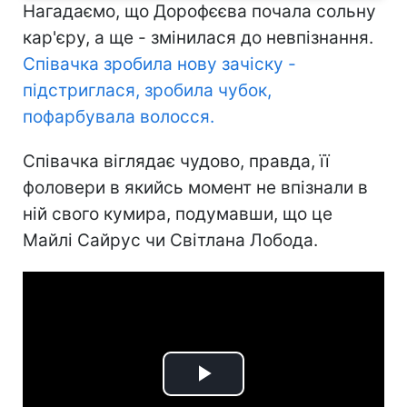
Нагадаємо, що Дорофєєва почала сольну
кар'єру, а ще - змінилася до невпізнання.
Співачка зробила нову зачіску -
підстриглася, зробила чубок,
пофарбувала волосся.
Співачка віглядає чудово, правда, її
фоловери в якийсь момент не впізнали в
ній свого кумира, подумавши, що це
Майлі Сайрус чи Світлана Лобода.
Play