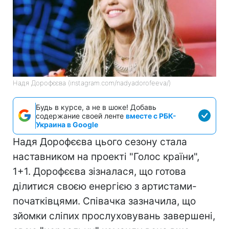
Надя Дорофєєва (instagram.com/nadyadorofeeva/)
Будь в курсе, а не в шоке! Добавь
содержание своей ленте
вместе с РБК-
Украина в Google
Надя Дорофєєва цього сезону стала
наставником на проекті "Голос країни",
1+1. Дорофєєва зізналася, що готова
ділитися своєю енергією з артистами-
початківцями. Співачка зазначила, що
зйомки сліпих прослуховувань завершені,