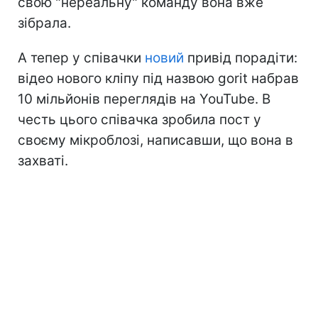
свою "нереальну" команду вона вже
зібрала.
А тепер у співачки
новий
привід порадіти:
відео нового кліпу під назвою gorit набрав
10 мільйонів переглядів на YouTube. В
честь цього співачка зробила пост у
своєму мікроблозі, написавши, що вона в
захваті.