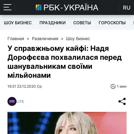
RU
ШОУ БИЗНЕС
ПРАЗДНИКИ
СОВЕТЫ
ГОРОСКОПЫ
Главная
»
Развлечения
»
Шоу бизнес
У справжньому кайфі: Надя
Дорофєєва похвалилася перед
шанувальникам своїми
мільйонами
16:21 23.12.2020 Ср
1 мин
LITE