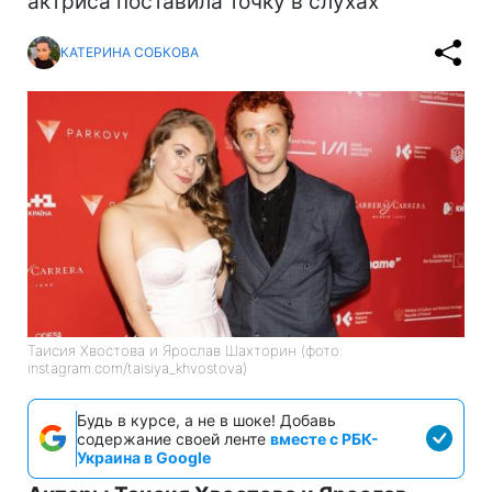
актриса поставила точку в слухах
КАТЕРИНА СОБКОВА
Таисия Хвостова и Ярослав Шахторин (фото:
instagram.com/taisiya_khvostova)
Будь в курсе, а не в шоке! Добавь
содержание своей ленте
вместе с РБК-
Украина в Google