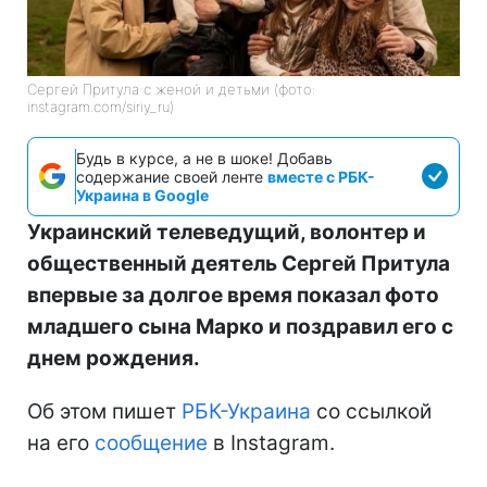
Сергей Притула с женой и детьми (фото:
instagram.com/siriy_ru)
Будь в курсе, а не в шоке! Добавь
содержание своей ленте
вместе с РБК-
Украина в Google
Украинский телеведущий, волонтер и
общественный деятель Сергей Притула
впервые за долгое время показал фото
младшего сына Марко и поздравил его с
днем рождения.
Об этом пишет
РБК-Украина
со ссылкой
на его
сообщение
в Instagram.