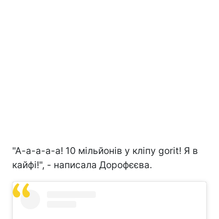
"А-а-а-а-а! 10 мільйонів у кліпу gorit! Я в
кайфі!", - написала Дорофєєва.