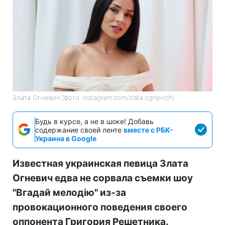
Злата Огневич (фото: instagram.com/zlata.ognevich)
Будь в курсе, а не в шоке! Добавь
содержание своей ленте
вместе с РБК-
Украина в Google
Известная украинская певица Злата
Огневич едва не сорвала съемки шоу
"Вгадай мелодію" из-за
провокационного поведения своего
оппонента Григория Решетника.