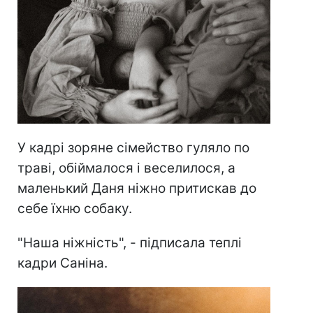
У кадрі зоряне сімейство гуляло по
траві, обіймалося і веселилося, а
маленький Даня ніжно притискав до
себе їхню собаку.
"Наша ніжність", - підписала теплі
кадри Саніна.