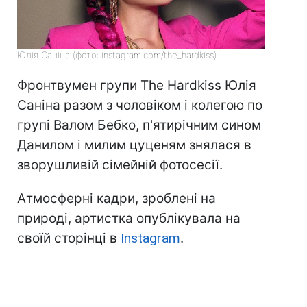
Юлія Саніна (фото: instagram.com/the_hardkiss)
Фронтвумен групи The Hardkiss Юлія
Саніна разом з чоловіком і колегою по
групі Валом Бебко, п'ятирічним сином
Данилом і милим цуценям знялася в
зворушливій сімейній фотосесії.
Атмосферні кадри, зроблені на
природі, артистка опублікувала на
своїй сторінці в
Instagram
.