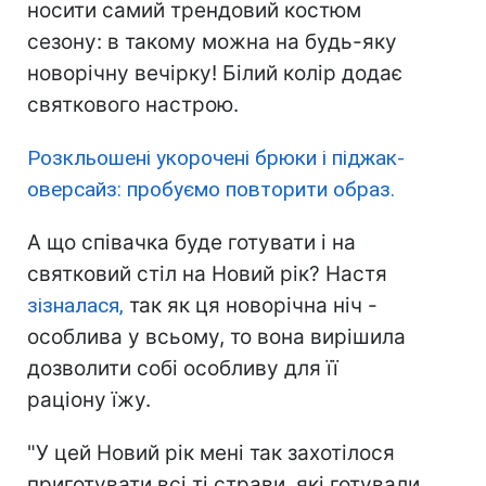
носити самий трендовий костюм
сезону: в такому можна на будь-яку
новорічну вечірку! Білий колір додає
святкового настрою.
Розкльошені укорочені брюки і піджак-
оверсайз: пробуємо повторити образ.
А що співачка буде готувати і на
святковий стіл на Новий рік? Настя
зізналася,
так як ця новорічна ніч -
особлива у всьому, то вона вирішила
дозволити собі особливу для її
раціону їжу.
"У цей Новий рік мені так захотілося
приготувати всі ті страви, які готували