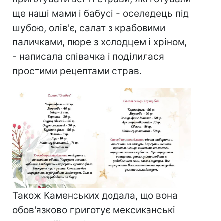
ще наші мами і бабусі - оселедець під
шубою, олів'є, салат з крабовими
паличками, пюре з холодцем і хріном,
- написала співачка і поділилася
простими рецептами страв.
Також Каменських додала, що вона
обов'язково приготує мексиканські