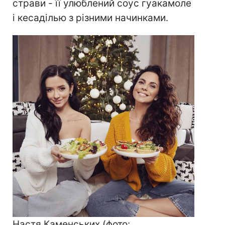
страви - її улюблений соус гуакамоле
і кесаділью з різними начинками.
Настя Каменських (фото: