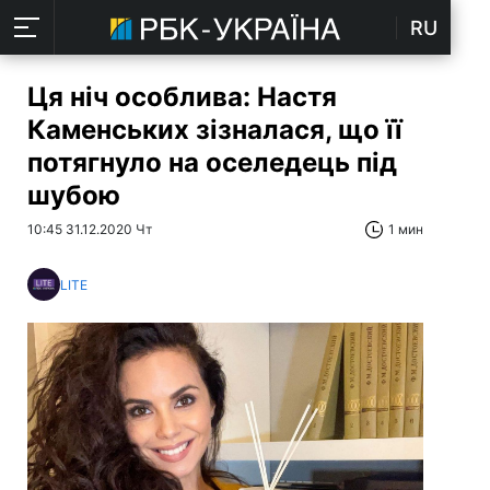
RU
Ця ніч особлива: Настя
Каменських зізналася, що її
потягнуло на оселедець під
шубою
10:45 31.12.2020 Чт
1 мин
LITE