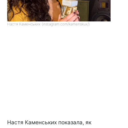
Настя Каменських (instagram.com/kamenskux/)
Настя Каменських показала, як