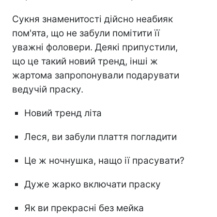
Сукня знаменитості дійсно неабияк
пом'ята, що не забули помітити її
уважні фоловери. Деякі припустили,
що це такий новий тренд, інші ж
жартома запропонували подарувати
ведучій праску.
Новий тренд літа
Леся, ви забули плаття погладити
Це ж ночнушка, нащо ії прасувати?
Дуже жарко включати праску
Як ви прекрасні без мейка