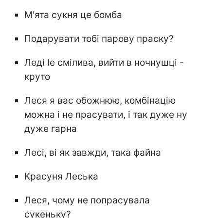
М'ята сукня це бомба
Подарувати тобі парову праску?
Леді le смілива, вийти в ночнушці -
круто
Леся я вас обожнюю, комбінацію
можна і не прасувати, і так дуже ну
дуже гарна
Лесі, ві як завжди, така файна
Красуня Леська
Леся, чому не попрасувала
сукеньку?