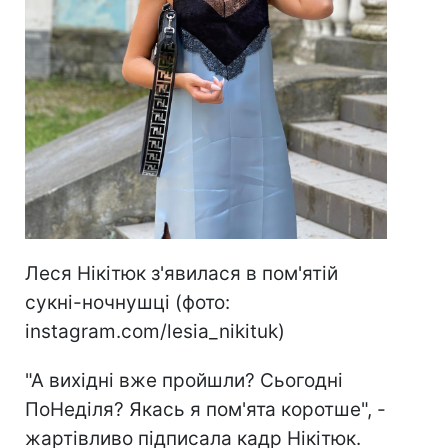
Леся Нікітюк з'явилася в пом'ятій
сукні-ночнушці (фото:
instagram.com/lesia_nikituk)
"А вихідні вже пройшли? Сьогодні
ПоНеділя? Якась я пом'ята коротше", -
жартівливо підписала кадр Нікітюк.