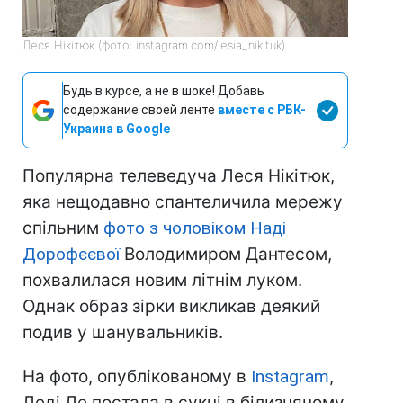
Леся Нікітюк (фото: instagram.com/lesia_nikituk)
Будь в курсе, а не в шоке! Добавь
содержание своей ленте
вместе с РБК-
Украина в Google
Популярна телеведуча Леся Нікітюк,
яка нещодавно спантеличила мережу
спільним
фото з чоловіком Наді
Дорофєєвої
Володимиром Дантесом,
похвалилася новим літнім луком.
Однак образ зірки викликав деякий
подив у шанувальників.
На фото, опублікованому в
Instagram
,
Леді Ле постала в сукні в білизняному