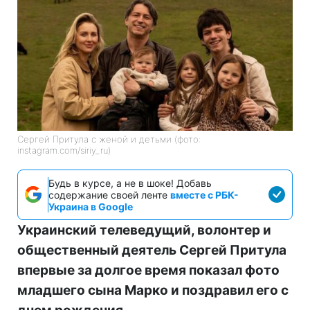
Сергей Притула с женой и детьми (фото:
instagram.com/siriy_ru)
Будь в курсе, а не в шоке! Добавь
содержание своей ленте
вместе с РБК-
Украина в Google
Украинский телеведущий, волонтер и
общественный деятель Сергей Притула
впервые за долгое время показал фото
младшего сына Марко и поздравил его с