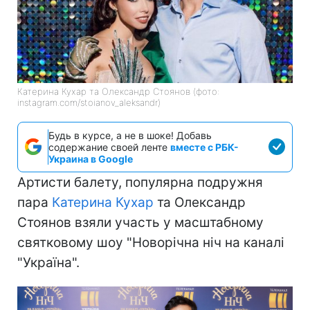
Катерина Кухар та Олександр Стоянов (фото:
instagram.com/stoianov_aleksandr)
Будь в курсе, а не в шоке! Добавь
содержание своей ленте
вместе с РБК-
Украина в Google
Артисти балету, популярна подружня
пара
Катерина Кухар
та Олександр
Стоянов взяли участь у масштабному
святковому шоу "Новорічна ніч на каналі
"Україна".