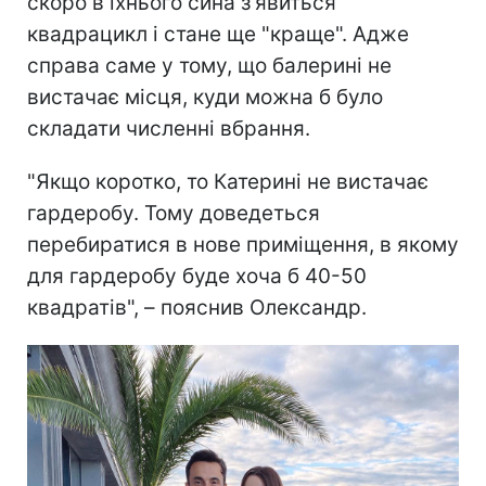
скоро в їхнього сина з'явиться
квадрацикл і стане ще "краще". Адже
справа саме у тому, що балерині не
вистачає місця, куди можна б було
складати численні вбрання.
"Якщо коротко, то Катерині не вистачає
гардеробу. Тому доведеться
перебиратися в нове приміщення, в якому
для гардеробу буде хоча б 40-50
квадратів", – пояснив Олександр.