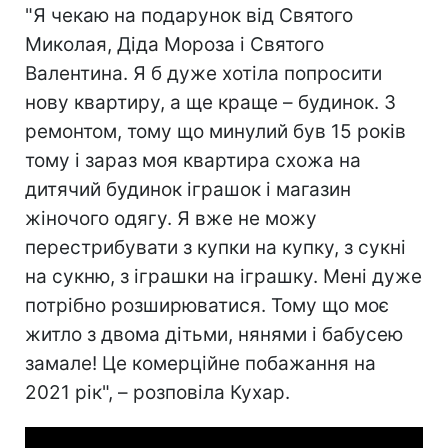
"Я чекаю на подарунок від Святого
Миколая, Діда Мороза і Святого
Валентина. Я б дуже хотіла попросити
нову квартиру, а ще краще – будинок. З
ремонтом, тому що минулий був 15 років
тому і зараз моя квартира схожа на
дитячий будинок іграшок і магазин
жіночого одягу. Я вже не можу
перестрибувати з купки на купку, з сукні
на сукню, з іграшки на іграшку. Мені дуже
потрібно розширюватися. Тому що моє
житло з двома дітьми, нянями і бабусею
замале! Це комерційне побажання на
2021 рік", – розповіла Кухар.