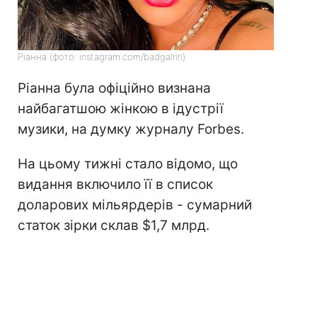
Ріанна (фото: instagram.com/badgalriri)
Ріанна була офіційно визнана
найбагатшою жінкою в ідустрії
музики, на думку журналу Forbes.
На цьому тижні стало відомо, що
видання включило її в список
доларових мільярдерів - сумарний
статок зірки склав $1,7 млрд.