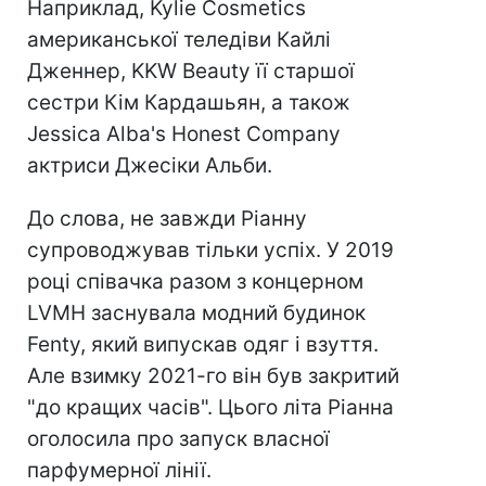
Наприклад, Kylie Cosmetics
американської теледіви Кайлі
Дженнер, KKW Beauty її старшої
сестри Кім Кардашьян, а також
Jessica Alba's Honest Company
актриси Джесіки Альби.
До слова, не завжди Ріанну
супроводжував тільки успіх. У 2019
році співачка разом з концерном
LVMH заснувала модний будинок
Fenty, який випускав одяг і взуття.
Але взимку 2021-го він був закритий
"до кращих часів". Цього літа Ріанна
оголосила про запуск власної
парфумерної лінії.