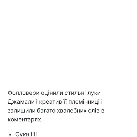
Фолловери оцінили стильні луки
Джамали і креатив її племінниці і
залишили багато хвалебних слів в
коментарях.
Сукнііііі