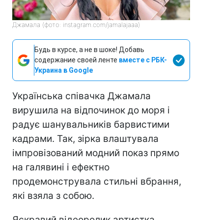
Джамала (фото: instagram.com/jamalajaaa)
Будь в курсе, а не в шоке! Добавь
содержание своей ленте
вместе с РБК-
Украина в Google
Українська співачка Джамала
вирушила на відпочинок до моря і
радує шанувальників барвистими
кадрами. Так, зірка влаштувала
імпровізований модний показ прямо
на галявині і ефектно
продемонструвала стильні вбрання,
які взяла з собою.
Яскравий відеоролик артистка