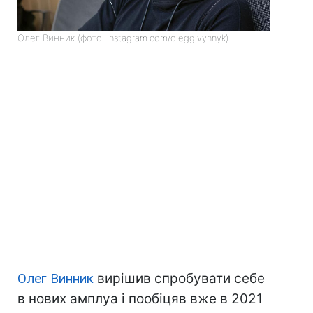
Олег Винник (фото: instagram.com/olegg.vynnyk)
Олег Винник
вирішив спробувати себе
в нових амплуа і пообіцяв вже в 2021