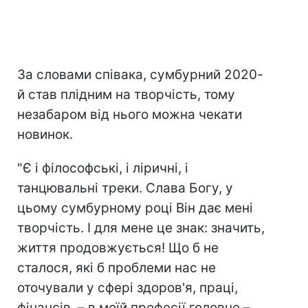
За словами співака, сумбурний 2020-
й став плідним на творчість, тому
незабаром від нього можна чекати
новинок.
"Є і філософські, і ліричні, і
танцювальні треки. Слава Богу, у
цьому сумбурному році Він дає мені
творчість. І для мене це знак: значить,
життя продовжується! Що б не
сталося, які б проблеми нас не
оточували у сфері здоров'я, праці,
фінансів, – в моїй професії головне –