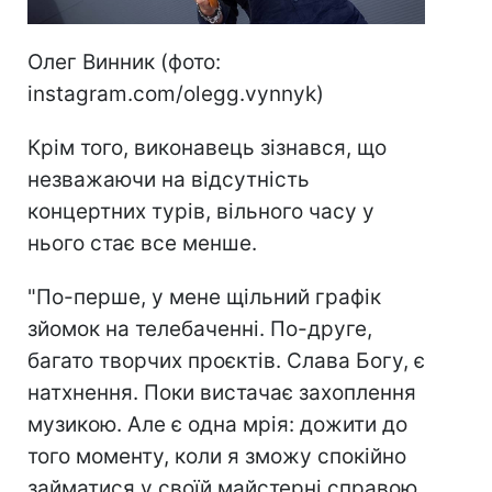
Олег Винник (фото:
instagram.com/olegg.vynnyk)
Крім того, виконавець зізнався, що
незважаючи на відсутність
концертних турів, вільного часу у
нього стає все менше.
"По-перше, у мене щільний графік
зйомок на телебаченні. По-друге,
багато творчих проєктів. Слава Богу, є
натхнення. Поки вистачає захоплення
музикою. Але є одна мрія: дожити до
того моменту, коли я зможу спокійно
займатися у своїй майстерні справою,