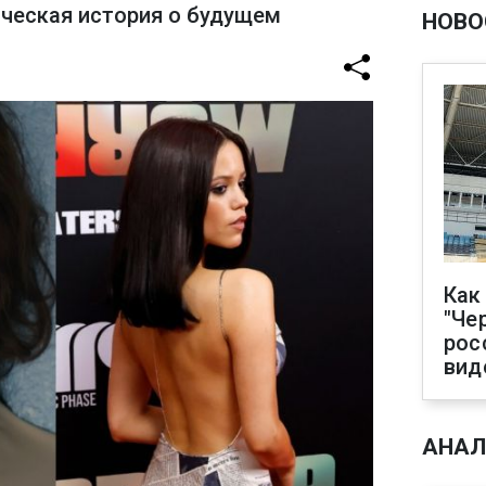
ческая история о будущем
НОВО
Как
"Че
рос
вид
АНАЛ