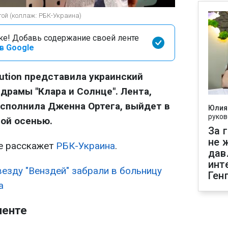
ой (коллаж: РБК-Украина)
оке! Добавь содержание своей ленте
в Google
bution представила украинский
драмы "Клара и Солнце". Лента,
исполнила Дженна Ортега, выйдет в
Юлия
руков
той осенью.
За 
не 
е расскажет
РБК-Украина
.
дав
инт
везду "Венздей" забрали в больницу
Ген
а
ленте