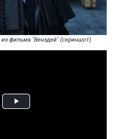
 из фильма "Венздей" (скриншот)
Play
Video