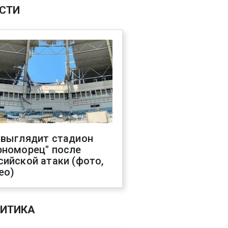
СТИ
 выглядит стадион
рноморец" после
сийской атаки (фото,
ео)
ИТИКА