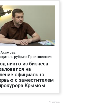
 Акимова
одитель рубрики Происшествия
год никто из бизнеса
жаловался на
ление официально:
ервью с заместителем
прокурора Крымом