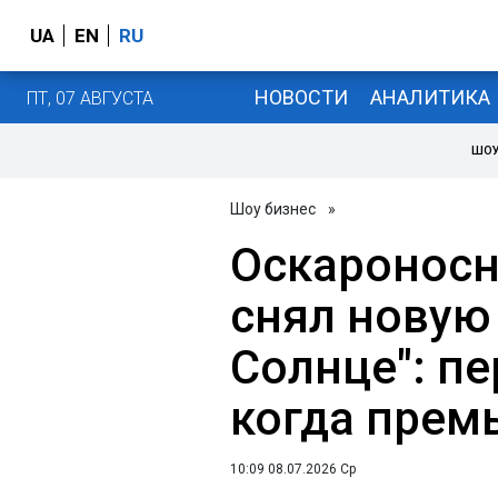
UA
EN
RU
НОВОСТИ
АНАЛИТИКА
ПТ, 07 АВГУСТА
ШОУ
Шоу бизнес
»
Оскароносн
снял новую 
Солнце": п
когда прем
10:09 08.07.2026 Ср