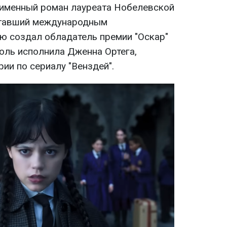
оименный роман лауреата Нобелевской
ставший международным
ю создал обладатель премии "Оскар"
роль исполнила Дженна Ортега,
ии по сериалу "Венздей".