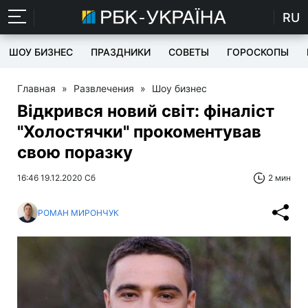
RU
ШОУ БИЗНЕС
ПРАЗДНИКИ
СОВЕТЫ
ГОРОСКОПЫ
Главная
»
Развлечения
»
Шоу бизнес
Відкрився новий світ: фіналіст
"Холостячки" прокоментував
свою поразку
16:46 19.12.2020 Сб
2 мин
РОМАН МИРОНЧУК