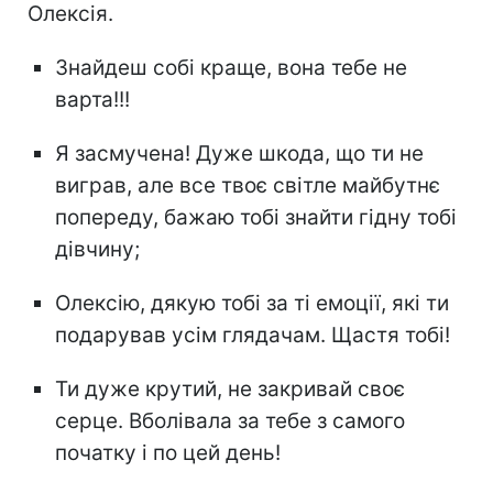
Олексія.
Знайдеш собі краще, вона тебе не
варта!!!
Я засмучена! Дуже шкода, що ти не
виграв, але все твоє світле майбутнє
попереду, бажаю тобі знайти гідну тобі
дівчину;
Олексію, дякую тобі за ті емоції, які ти
подарував усім глядачам. Щастя тобі!
Ти дуже крутий, не закривай своє
серце. Вболівала за тебе з самого
початку і по цей день!