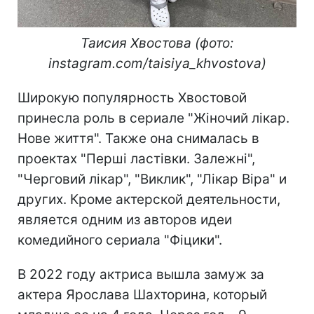
Таисия Хвостова (фото:
instagram.com/taisiya_khvostova)
Широкую популярность Хвостовой
принесла роль в сериале "Жіночий лікар.
Нове життя". Также она снималась в
проектах "Перші ластівки. Залежні",
"Черговий лікар", "Виклик", "Лікар Віра" и
других. Кроме актерской деятельности,
является одним из авторов идеи
комедийного сериала "Фіцики".
В 2022 году актриса вышла замуж за
актера Ярослава Шахторина, который