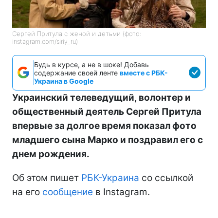
Сергей Притула с женой и детьми (фото:
instagram.com/siriy_ru)
Будь в курсе, а не в шоке! Добавь
содержание своей ленте
вместе с РБК-
Украина в Google
Украинский телеведущий, волонтер и
общественный деятель Сергей Притула
впервые за долгое время показал фото
младшего сына Марко и поздравил его с
днем рождения.
Об этом пишет
РБК-Украина
со ссылкой
на его
сообщение
в Instagram.