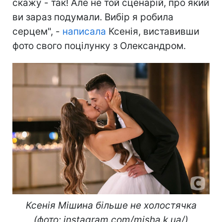
скажу - так! Але не той сценарій, про який
ви зараз подумали. Вибір я робила
серцем", -
написала
Ксенія, виставивши
фото свого поцілунку з Олександром.
Ксенія Мішина більше не холостячка
(фото: instagram.com/misha.k.ua/)