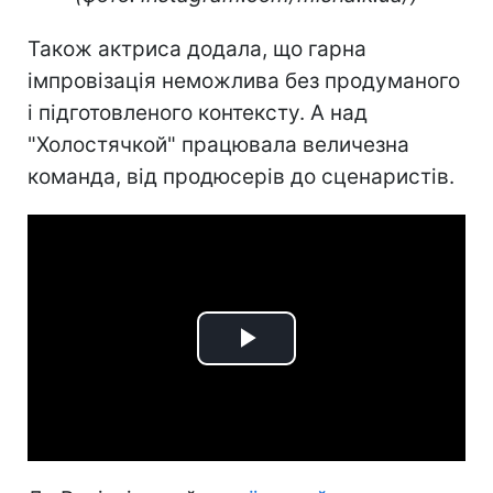
Також актриса додала, що гарна
імпровізація неможлива без продуманого
і підготовленого контексту. А над
"Холостячкой" працювала величезна
команда, від продюсерів до сценаристів.
Play
Video