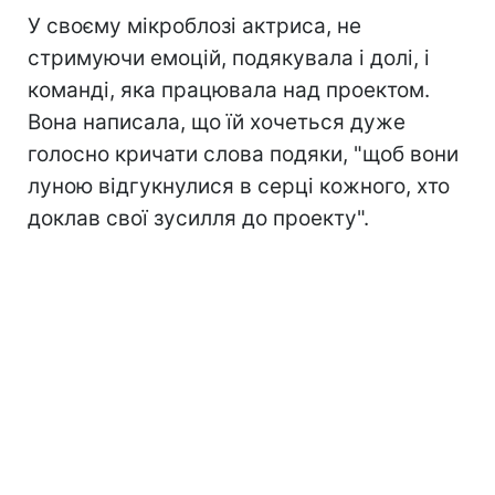
У своєму мікроблозі актриса, не
стримуючи емоцій, подякувала і долі, і
команді, яка працювала над проектом.
Вона написала, що їй хочеться дуже
голосно кричати слова подяки, "щоб вони
луною відгукнулися в серці кожного, хто
доклав свої зусилля до проекту".