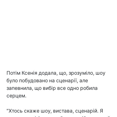
Потім Ксенія додала, що, зрозуміло, шоу
було побудовано на сценарії, але
запевнила, що вибір все одно робила
серцем.
⠀
"Хтось скаже шоу, вистава, сценарій. Я