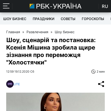
RU
ШОУ БИЗНЕС
ПРАЗДНИКИ
СОВЕТЫ
ГОРОСКОПЫ
Главная
»
Развлечения
»
Шоу бизнес
Шоу, сценарій та постановка:
Ксенія Мішина зробила щире
зізнання про переможця
"Холостячки"
12:59 19.12.2020 Сб
2 мин
LITE