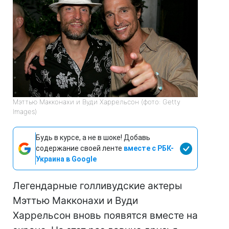
Мэттью Макконахи и Вуди Харрельсон (фото: Getty
Images)
Будь в курсе, а не в шоке! Добавь
содержание своей ленте
вместе с РБК-
Украина в Google
Легендарные голливудские актеры
Мэттью Макконахи и Вуди
Харрельсон вновь появятся вместе на