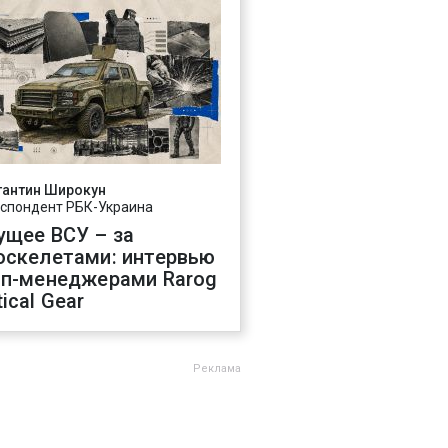
тантин Широкун
спондент РБК-Украина
ущее ВСУ – за
оскелетами: интервью
оп-менеджерами Rarog
ical Gear