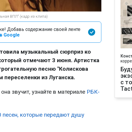
ная ВПЛ" (кадр из клипа)
оке! Добавь содержание своей ленте
в Google
товила музыкальный сюрприз ко
Конс
который отмечают 3 июня. Артистка
корре
трогательную песню "Колискова
Буд
экз
 переселенки из Луганска.
с т
Tact
 она звучит, узнайте в материале
РБК-
0 песен, которые передают душу