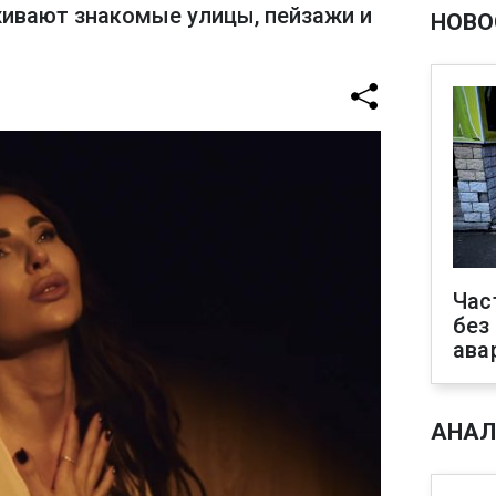
живают знакомые улицы, пейзажи и
НОВО
Час
без
ава
АНАЛ