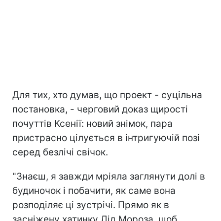
Для тих, хто думав, що проект - суцільна
постановка, - черговий доказ щирості
почуттів Ксенії: новий знімок, пара
пристрасно цілується в інтригуючій позі
серед безлічі свічок.
"Знаєш, я завжди мріяла заглянути долі в
будиночок і побачити, як саме вона
розподіляє ці зустрічі. Прямо як в
засніжену хатинку Дід Мороза, щоб