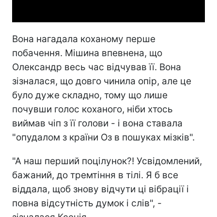
Video
Вона нагадала коханому перше
побачення. Мішина впевнена, що
Олександр весь час відчував її. Вона
зізналася, що довго чинила опір, але це
було дуже складно, тому що лише
почувши голос коханого, ніби хтось
виймав чіп з її голови - і вона ставала
"опудалом з країни Оз в пошуках мізків".
"А наш перший поцілунок?! Усвідомлений,
бажаний, до тремтіння в тілі. Я б все
віддала, щоб знову відчути ці вібрації і
повна відсутність думок і слів", -