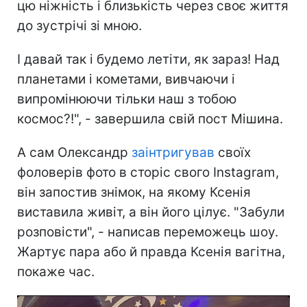
цю ніжність і близькість через своє життя
до зустрічі зі мною.
І давай так і будемо летіти, як зараз! Над
планетами і кометами, вивчаючи і
випромінюючи тільки наш з тобою
космос?!", - завершила свій пост Мішина.
А сам Олександр
заінтригував
своїх
фоловерів фото в сторіс свого Instagram,
він запостив знімок, на якому Ксенія
виставила живіт, а він його цілує. "Забули
розповісти", - написав переможець шоу.
Жартує пара або й правда Ксенія вагітна,
покаже час.