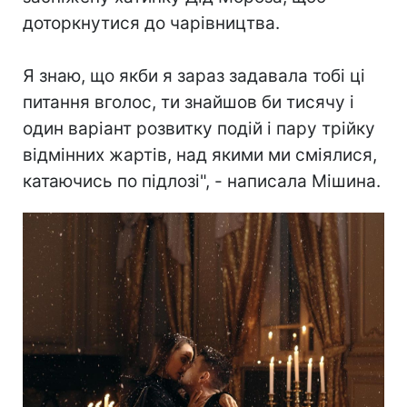
доторкнутися до чарівництва.
⠀
Я знаю, що якби я зараз задавала тобі ці
питання вголос, ти знайшов би тисячу і
один варіант розвитку подій і пару трійку
відмінних жартів, над якими ми сміялися,
катаючись по підлозі", - написала Мішина.