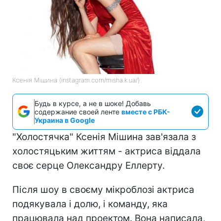
Ксенія Мішина (instagram.com/misha.k.ua/)
Будь в курсе, а не в шоке! Добавь
содержание своей ленте
вместе с РБК-
Украина в Google
"Холостячка" Ксенія Мішина зав'язала з
холостяцьким життям - актриса віддала
своє серце Олександру Еллерту.
Після шоу в своєму мікроблозі актриса
подякувала і долю, і команду, яка
працювала над проектом. Вона написала,