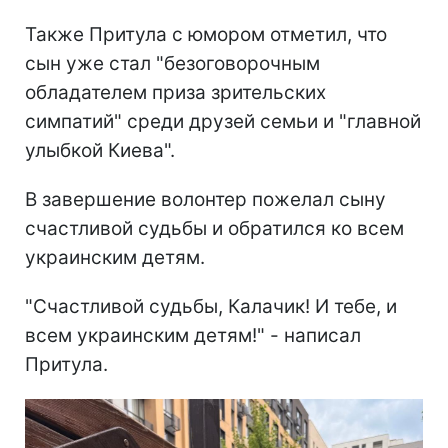
Также Притула с юмором отметил, что
сын уже стал "безоговорочным
обладателем приза зрительских
симпатий" среди друзей семьи и "главной
улыбкой Киева".
В завершение волонтер пожелал сыну
счастливой судьбы и обратился ко всем
украинским детям.
"Счастливой судьбы, Калачик! И тебе, и
всем украинским детям!" - написал
Притула.