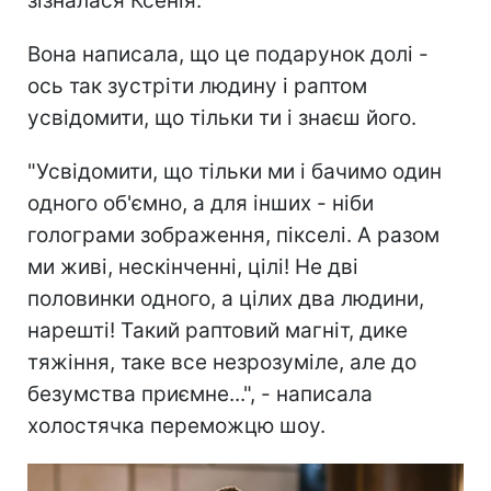
зізналася Ксенія.
Вона написала, що це подарунок долі -
ось так зустріти людину і раптом
усвідомити, що тільки ти і знаєш його.
"Усвідомити, що тільки ми і бачимо один
одного об'ємно, а для інших - ніби
голограми зображення, пікселі. А разом
ми живі, нескінченні, цілі! Не дві
половинки одного, а цілих два людини,
нарешті! Такий раптовий магніт, дике
тяжіння, таке все незрозуміле, але до
безумства приємне...", - написала
холостячка переможцю шоу.