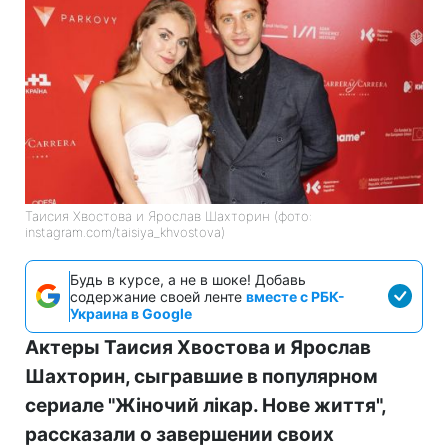
Таисия Хвостова и Ярослав Шахторин (фото:
instagram.com/taisiya_khvostova)
Будь в курсе, а не в шоке! Добавь
содержание своей ленте
вместе с РБК-
Украина в Google
Актеры Таисия Хвостова и Ярослав
Шахторин, сыгравшие в популярном
сериале "Жіночий лікар. Нове життя",
рассказали о завершении своих