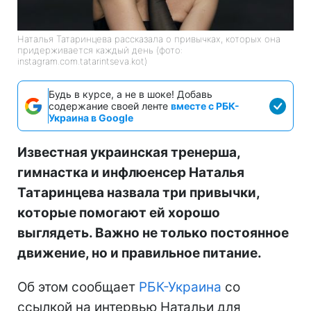
Наталья Татаринцева рассказала о привычках, которых она
придерживается каждый день (фото:
instagram.com.tatarintseva.kot)
Будь в курсе, а не в шоке! Добавь
содержание своей ленте
вместе с РБК-
Украина в Google
Известная украинская тренерша,
гимнастка и инфлюенсер Наталья
Татаринцева назвала три привычки,
которые помогают ей хорошо
выглядеть. Важно не только постоянное
движение, но и правильное питание.
Об этом сообщает
РБК-Украина
со
ссылкой на интервью Натальи для