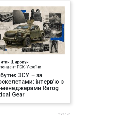
янтин Широкун
пондент РБК-Україна
бутнє ЗСУ – за
оскелетами: інтерв'ю з
-менеджерами Rarog
ical Gear