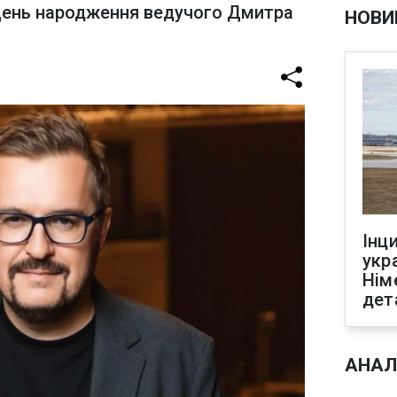
День народження ведучого Дмитра
НОВИ
Інц
укр
Нім
дет
АНАЛ