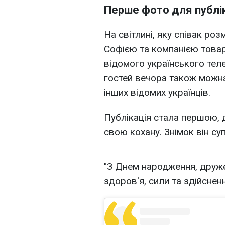
Перше фото для публі
На світлині, яку співак роз
Софією та компанією товар
відомого українського те
гостей вечора також можн
інших відомих українців.
Публікація стала першою,
свою кохану. Знімок він с
"З Днем народження, друже
здоров'я, сили та здійсненн