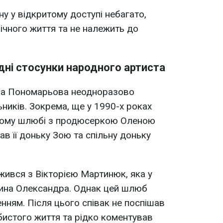
у у відкритому доступі небагато,
ічного життя та не належить до
ні стосунки народного артиста
ра Пономарьова неодноразово
ників. Зокрема, ще у 1990-х роках
ьному шлюбі з продюсеркою Оленою
в її доньку Зою та спільну доньку
жився з Вікторією Мартинюк, яка у
сина Олександра. Однак цей шлюб
ням. Після цього співак не поспішав
истого життя та рідко коментував