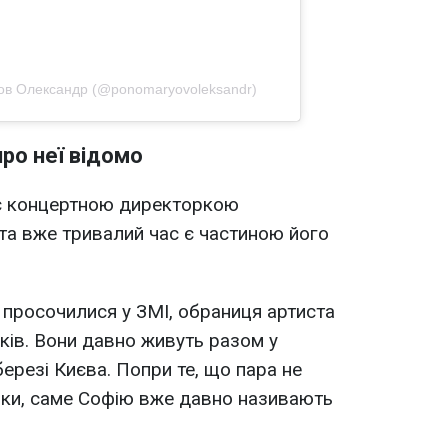
в Олександр (@ponomaryovoleksandr)
про неї відомо
є концертною директоркою
а вже тривалий час є частиною його
е просочилися у ЗМІ, обраниця артиста
ків. Вони давно живуть разом у
березі Києва. Попри те, що пара не
нки, саме Софію вже давно називають