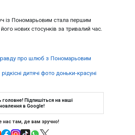
руч із Пономарьовим стала першим
його нових стосунків за тривалий час.
правду про шлюб з Пономарьовим
рідкісні дитячі фото доньки-красуні
ь головне! Підпишіться на наші
новлення в Google!
 нас там, де вам зручно!