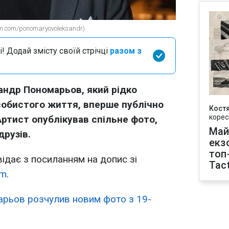
m.com/ponomaryovoleksandr)
і! Додай змісту своїй стрічці
разом з
андр Пономарьов, який рідко
обистого життя, вперше публічно
Кост
корес
ртист опублікував спільне фото,
Май
друзів.
екз
топ
ідає з посиланням на допис зі
Tact
am
.
рьов розчулив новим фото з 19-