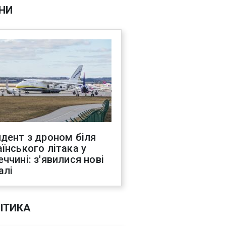
НИ
идент з дроном біля
аїнського літака у
еччині: з'явилися нові
алі
ІТИКА