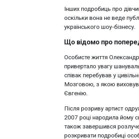
Інших подробиць про дівчин
оскільки вона не веде публ
українського шоу-бізнесу.
Що відомо про поперед
Особисте життя Олександ
привертало увагу шануваль
співак перебував у цивіл
Мозговою, з якою виховува
Євгенію.
Після розриву артист одру
2007 році народила йому 
також завершився розлучен
розкривати подробиці особ