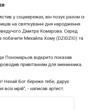
ки
містив у соцмережах, він позує разом із
ишів на святкуванні дня народження
леведучого Дмитра Комарова. Серед
а побачити Михайла Хому (DZIDZIO) та
 де Пономарьов відкрито показав
упроводив привітанням для іменинника.
! Нехай Бог береже тебе, дарує
я всіх мрій", - написав артист.