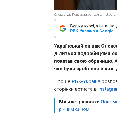
Олександр Пономарьов (фото: instagra
Будь у курсі, а не в шоц
РБК-Україна в Google
Український співак Олекс
ділиться подробицями ос
показав свою обраницю. А
яке було зроблене в колі 
Про це
РБК-Україна
розпов
сторінки артиста в
Instagr
Більше цікавого:
Понома
річним сином