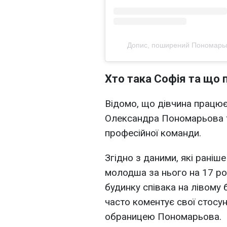
Допис, поширений Пономарьо
Хто така Софія та що 
Відомо, що дівчина працю
Олександра Пономарьова т
професійної команди.
Згідно з даними, які раніш
молодша за нього на 17 ро
будинку співака на лівому 
часто коментує свої стосу
обраницею Пономарьова.