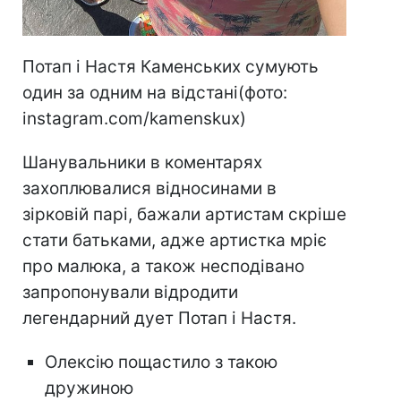
Потап і Настя Каменських сумують
один за одним на відстані(фото:
instagram.com/kamenskux)
Шанувальники в коментарях
захоплювалися відносинами в
зірковій парі, бажали артистам скріше
стати батьками, адже артистка мріє
про малюка, а також несподівано
запропонували відродити
легендарний дует Потап і Настя.
Олексію пощастило з такою
дружиною