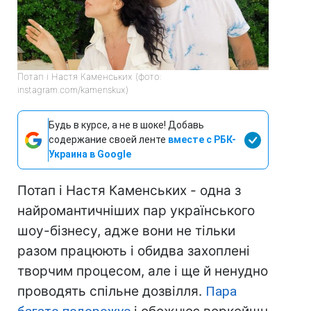
Потап і Настя Каменських (фото:
instagram.com/kamenskux)
Будь в курсе, а не в шоке! Добавь
содержание своей ленте
вместе с РБК-
Украина в Google
Потап і Настя Каменських - одна з
найромантичніших пар українського
шоу-бізнесу, адже вони не тільки
разом працюють і обидва захоплені
творчим процесом, але і ще й ненудно
проводять спільне дозвілля.
Пара