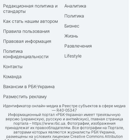
Редакционная политика и
Аналитика
стандарты
Политика
Как стать нашим автором
Бизнес
Правила пользования
Жизнь
Правовая информация
Развлечения
Политика
Lifestyle
конфиденциальности
Контакты
Команда
Вакансии в РБК-Украина
Разместить рекламу
Идентификатор онлайн-медиа в Реестре субъектов в сфере медиа
— R40-05347
Информационный портал «РБК-Украина» имеет трехязычную
версию (украинскую, русскую и английскую), главная страница
портала –
https://www.rbc.ua
. Фотографии, изображения
принадлежат их правообладателям. Все фотографии на Портале,
авторами которых являются журналисты РБК-Украина,
размещены на условиях лицензии Creative Commons Attribution