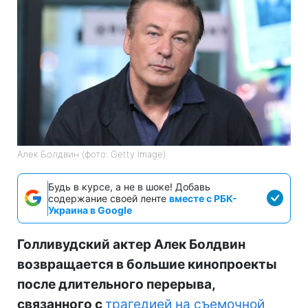
Алек Болдвин (фото: Getty Image)
Будь в курсе, а не в шоке! Добавь
содержание своей ленте
вместе с РБК-
Украина в Google
Голливудский актер Алек Болдвин
возвращается в большие кинопроекты
после длительного перерыва,
связанного с
трагедией на съемочной