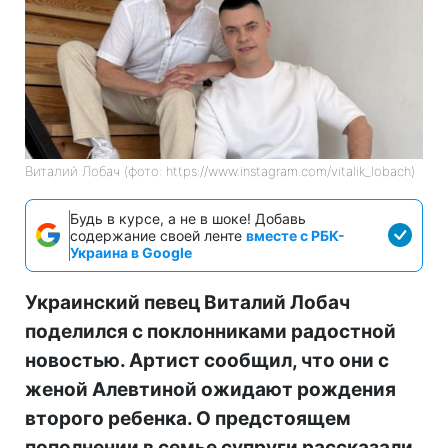
Виталий Лобач (фото: https://www.instagram.com/vitalik_lobach)
Будь в курсе, а не в шоке! Добавь
содержание своей ленте
вместе с РБК-
Украина в Google
Украинский певец Виталий Лобач
поделился с поклонниками радостной
новостью. Артист сообщил, что они с
женой Алевтиной ожидают рождения
второго ребенка. О предстоящем
пополнении в семье супруги рассказали