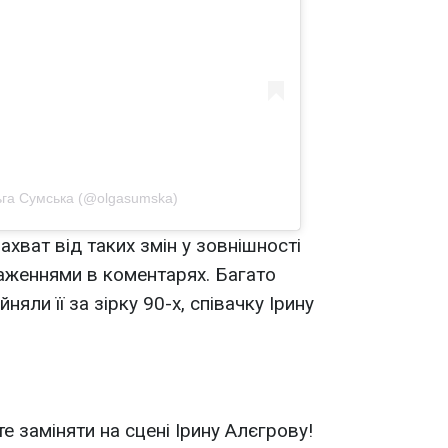
льга Сумська (@olgasumska)
хват від таких змін у зовнішності
раженнями в коментарях. Багато
няли її за зірку 90-х, співачку Ірину
е заміняти на сцені Ірину Алєгрову!