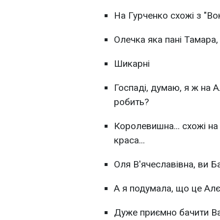
На Гурченко схожі з "Во
Олечка яка пані Тамара
Шикарні
Госпаді, думаю, я ж на 
робить?
Королевишна... схожі на
краса...
Оля В'ячеславівна, ви Ба
А я подумала, що це Ал
Дуже приємно бачити Вас