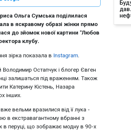
Буд
дав
неф
триса Ольга Сумська поділилася
тала в яскравому образі жінки прямо
лася до зйомок нової картини "Любов
ректора клубу.
ня зірка показала в
Instagram
.
й Володимир Остапчук і блогер Євген
їнці залишаться під враженням. Також
ити Катерину Кістень, Назара
х інших.
вже вельми вразилися від її лука -
ю в екстравагантному вбранні з
ж в перуці, що зображає модну в 90-х