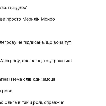
кзал на двох"
, ви просто Мерилін Монро
Алєгрову не підписана, що вона тут
 Алєгрову, але ваше, то українська
гіна! Нема слів одні емоціі
єгрова
 Ольга в такій ролі, справжня