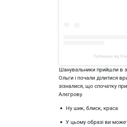
Публікація від О
Шанувальники прийшли в за
Ольги і почали ділитися в
зізналися, що спочатку прий
Алєгрову.
Ну шик, блиск, краса
У цьому образі ви может