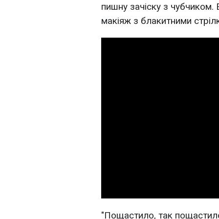
пишну зачіску з чубчиком.
макіяж з блакитними стрілк
"Пощастило, так пощастил