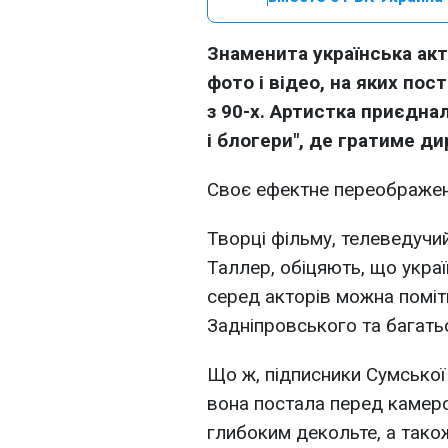
Знаменита українська ак
фото і відео, на яких пос
з 90-х. Артистка приєдна
і блогери", де гратиме ди
Своє ефектне переображен
Творці фільму, телеведучи
Таллер, обіцяють, що укра
серед акторів можна поміт
Задніпровського та багатьо
Що ж, підписники Сумської 
вона постала перед камеро
глибоким декольте, а тако