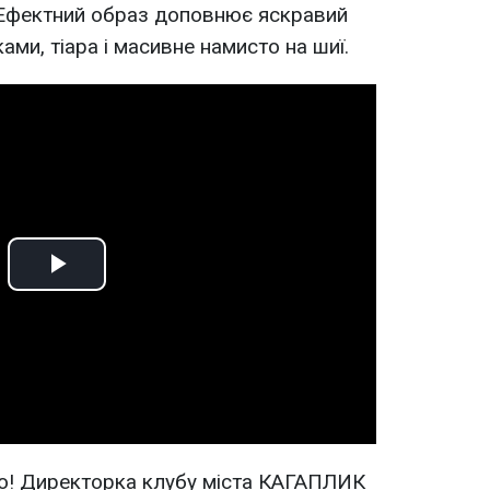
 Ефектний образ доповнює яскравий
ами, тіара і масивне намисто на шиї.
Play
Video
о! Директорка клубу міста КАГАПЛИК