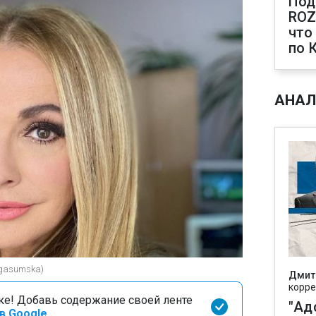
Под
ROZ
что
по 
АНАЛ
lgasumska)
Дмит
корре
оке! Добавь содержание своей ленте
"Ад
в Google