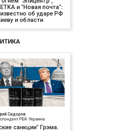
 огнем "Эпицентр",
ETKA и "Новая почта":
 известно об ударе РФ
Киеву и области
ИТИКА
рий Сидоров
спондент РБК-Украина
ские санкции" Грэма.